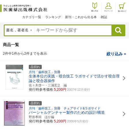
カテゴリ一覧
ランキング
新刊・これから出る本
雑誌
検索
商品一覧
2件中1件から2件までを表示
絞り込み »
品切れ
月刊「歯科技工」別冊
生体本位の実践・咬合技工
ラボサイドで活かす咬合理
論と咬合器操作
佐々木啓一・三浦宏之 編
発行時参考価格
5,200円
2007年12月発行
品切れ
月刊「歯科技工」別冊 チェアサイド&ラボサイド
パーシャルデンチャー製作のための設計/構造
野首孝祠 ほか編
発行時参考価格
5,200円
2000年5月発行