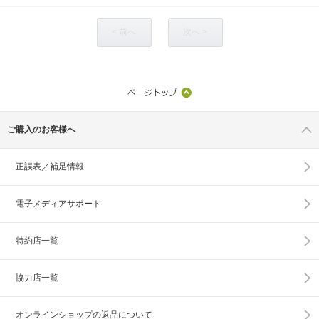
< 前へ
次へ >
ご購入のお客様へ
正誤表／補足情報
電子メディアサポート
特約店一覧
協力店一覧
オンラインショップの
返品について