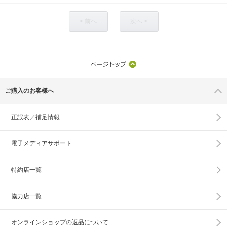
< 前へ
次へ >
ご購入のお客様へ
正誤表／補足情報
電子メディアサポート
特約店一覧
協力店一覧
オンラインショップの
返品について