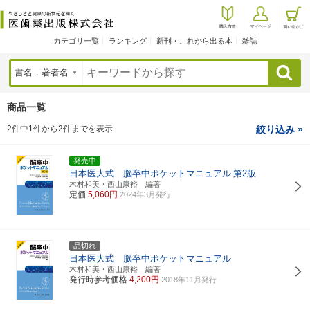
カテゴリ一覧
ランキング
新刊・これから出る本
雑誌
検索
商品一覧
2件中1件から2件までを表示
絞り込み »
発売中
日本医大式 脳卒中ポケットマニュアル
第2版
木村和美・西山康裕 編著
定価
5,060円
2024年3月発行
品切れ
日本医大式 脳卒中ポケットマニュアル
木村和美・西山康裕 編著
発行時参考価格
4,200円
2018年11月発行