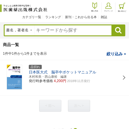
カテゴリ一覧
ランキング
新刊・これから出る本
雑誌
検索
商品一覧
1件中1件から1件までを表示
絞り込み »
品切れ
日本医大式 脳卒中ポケットマニュアル
木村和美・西山康裕 編著
発行時参考価格
4,200円
2018年11月発行
< 前へ
次へ >