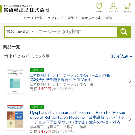
カテゴリ一覧
ランキング
新刊・これから出る本
雑誌
検索
商品一覧
7件中1件から7件までを表示
絞り込み »
発売中
日本摂食嚥下リハビリテーション学会eラーニング対応
第3分野 摂食嚥下障害の評価
Ver.4
日本摂食嚥下リハビリテーション学会 編
定価
3,630円
2025年1月発行
発売中
Dysphagia Evaluation and Treatment From the Perspe
ctive of Rehabilitation Medicine 日本語版
リハビリテ
ーション医学に基づいた摂食嚥下障害の評価・対応
稲本陽子・柴田斉子・才藤栄一 編著
定価
8,470円
2019年6月発行