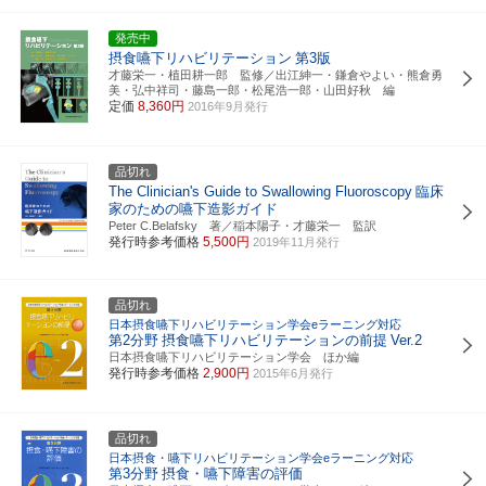
発売中
摂食嚥下リハビリテーション
第3版
才藤栄一・植田耕一郎 監修／出江紳一・鎌倉やよい・熊倉勇
美・弘中祥司・藤島一郎・松尾浩一郎・山田好秋 編
定価
8,360円
2016年9月発行
品切れ
The Clinician's Guide to Swallowing Fluoroscopy
臨床
家のための嚥下造影ガイド
Peter C.Belafsky 著／稲本陽子・才藤栄一 監訳
発行時参考価格
5,500円
2019年11月発行
品切れ
日本摂食嚥下リハビリテーション学会eラーニング対応
第2分野
摂食嚥下リハビリテーションの前提
Ver.2
日本摂食嚥下リハビリテーション学会 ほか編
発行時参考価格
2,900円
2015年6月発行
品切れ
日本摂食・嚥下リハビリテーション学会eラーニング対応
第3分野
摂食・嚥下障害の評価