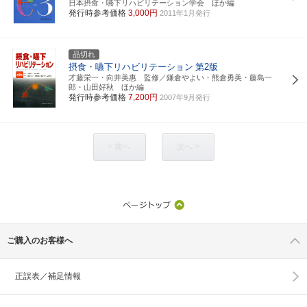
日本摂食・嚥下リハビリテーション学会 ほか編
発行時参考価格
3,000円
2011年1月発行
品切れ
摂食・嚥下リハビリテーション
第2版
才藤栄一・向井美惠 監修／鎌倉やよい・熊倉勇美・藤島一
郎・山田好秋 ほか編
発行時参考価格
7,200円
2007年9月発行
< 前へ
次へ >
ご購入のお客様へ
正誤表／補足情報