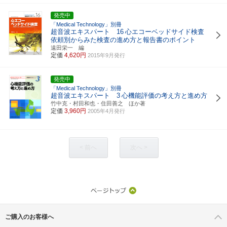
発売中
「Medical Technology」別冊
超音波エキスパート 16
心エコーベッドサイド検査
依頼別からみた検査の進め方と報告書のポイント
遠田栄一 編
定価
4,620円
2015年9月発行
発売中
「Medical Technology」別冊
超音波エキスパート 3
心機能評価の考え方と進め方
竹中克・村田和也・住田善之 ほか著
定価
3,960円
2005年4月発行
< 前へ
次へ >
ご購入のお客様へ