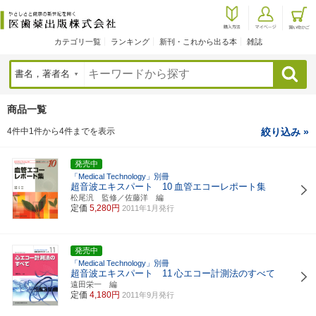
カテゴリ一覧
ランキング
新刊・これから出る本
雑誌
検索
商品一覧
4件中1件から4件までを表示
絞り込み »
発売中
「Medical Technology」別冊
超音波エキスパート 10
血管エコーレポート集
松尾汎 監修／佐藤洋 編
定価
5,280円
2011年1月発行
発売中
「Medical Technology」別冊
超音波エキスパート 11
心エコー計測法のすべて
遠田栄一 編
定価
4,180円
2011年9月発行