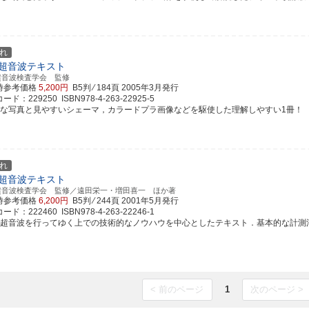
れ
超音波テキスト
超音波検査学会 監修
時参考価格
5,200円
B5判 ⁄ 184頁
2005年3月発行
ド：229250 ISBN978-4-263-22925-5
富な写真と見やすいシェーマ，カラードプラ画像などを駆使した理解しやすい1冊！
れ
超音波テキスト
超音波検査学会 監修／遠田栄一・増田喜一 ほか著
時参考価格
6,200円
B5判 ⁄ 244頁
2001年5月発行
ド：222460 ISBN978-4-263-22246-1
臓超音波を行ってゆく上での技術的なノウハウを中心としたテキスト．基本的な計測法や基
< 前のページ
1
次のページ >