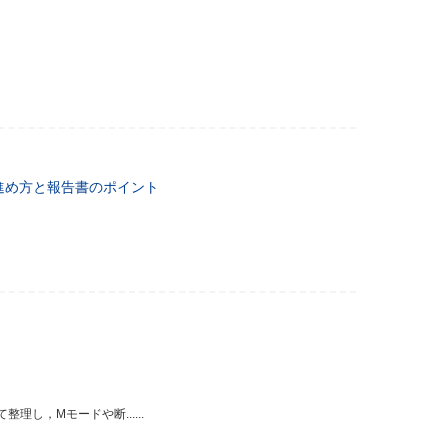
進め方と報告書のポイント
し，Mモードや断......