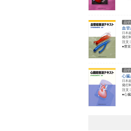
品切
血管
日本
発行
注文コー
●豊
品切
心臓
日本
発行
注文コー
●心