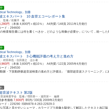
中
ical Technology」別冊
波エキスパート 10
血管エコーレポート集
汎 監修／佐藤洋 編
5,280円
（本体 4,800円＋税10％） A4判変 ⁄ 148頁
2011年1月発行
ード：294600
管の検査報告書には何を書くべきか，どのような画像が必要か」について，統一した報告書
中
ical Technology」別冊
波エキスパート 3
心機能評価の考え方と進め方
克・村田和也・住田善之 ほか著
3,960円
（本体 3,600円＋税10％） A4判変 ⁄ 122頁
2005年4月発行
ード：294530
頸動脈・下肢動静脈超音波検査の進め方と評価法」「腹部超音波スクリーニング」に
れ
超音波テキスト
第2版
超音波検査学会 監修／増田喜一・遠田栄一 編著
時参考価格
7,600円
B5判 ⁄ 330頁
2009年2月発行
ド：229290 ISBN978-4-263-22929-3
富な写真と見やすいシェーマ，カラードプラ画像を駆使して解説したテキスト改訂版