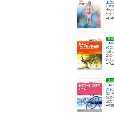
血管
日本
定価
注文コー
●日
発売
「Med
超音
遠田
定価
注文コ
●心
発売
「Med
超音
遠田
定価
注文コ
●本