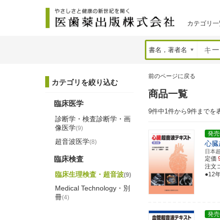
カテゴリ一
前のページに戻る
カテゴリを絞り込む
商品一覧
臨床医学
9件中1件から9件までを
診断学・検査診断学・画
像医学
(9)
発売
超音波医学
(8)
心臓
日本
臨床検査
定価
注文コー
臨床生理検査・超音波
●1
(9)
Medical Technology・別
冊
(4)
発売