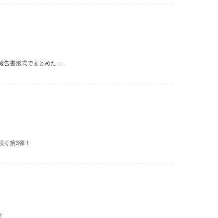
形式でまとめた......
続く第3弾！
！