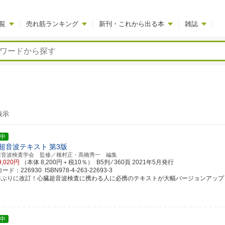
覧
売れ筋ランキング
新刊・これから出る本
雑誌
表示
中
超音波テキスト
第3版
超音波検査学会 監修／種村正・髙橋秀一 編集
9,020円
（本体 8,200円＋税10％） B5判 ⁄ 360頁
2021年5月発行
ド：226930 ISBN978-4-263-22693-3
2年ぶりに改訂！心臓超音波検査に携わる人に必携のテキストが大幅バージョンアップ
中