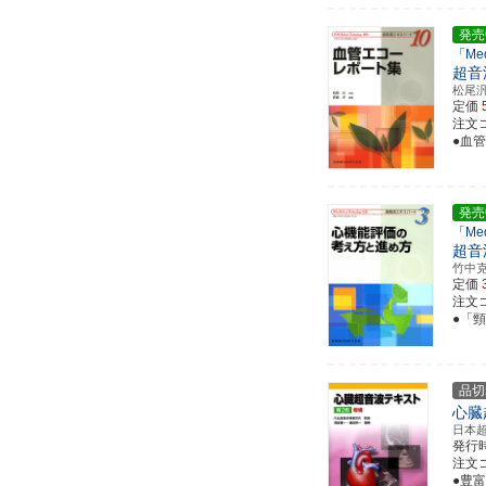
発売
「Med
超音
松尾
定価
注文コ
●血
発売
「Med
超音
竹中
定価
注文コ
●「
品切
心臓
日本
発行
注文コー
●豊