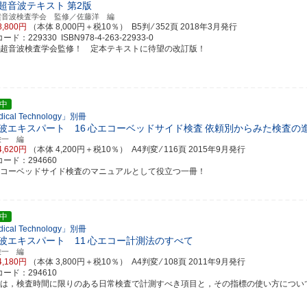
超音波テキスト
第2版
超音波検査学会 監修／佐藤洋 編
8,800円
（本体 8,000円＋税10％） B5判 ⁄ 352頁
2018年3月発行
ド：229330 ISBN978-4-263-22933-0
本超音波検査学会監修！ 定本テキストに待望の改訂版！
中
ical Technology」別冊
波エキスパート 16
心エコーベッドサイド検査
依頼別からみた検査の
栄一 編
4,620円
（本体 4,200円＋税10％） A4判変 ⁄ 116頁
2015年9月発行
ード：294660
エコーベッドサイド検査のマニュアルとして役立つ一冊！
中
ical Technology」別冊
波エキスパート 11
心エコー計測法のすべて
栄一 編
4,180円
（本体 3,800円＋税10％） A4判変 ⁄ 108頁
2011年9月発行
ード：294610
書は，検査時間に限りのある日常検査で計測すべき項目と，その指標の使い方について整理