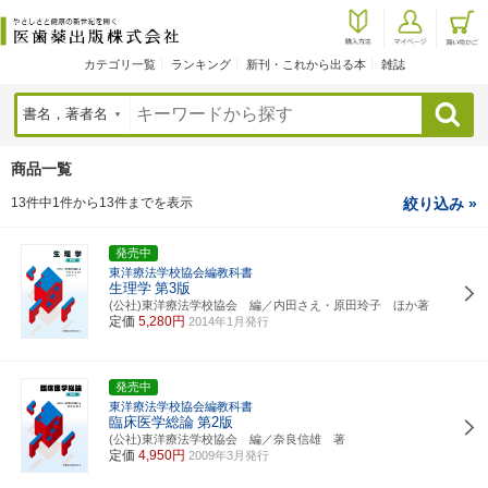
カテゴリ一覧
ランキング
新刊・これから出る本
雑誌
検索
商品一覧
13件中1件から13件までを表示
絞り込み »
発売中
東洋療法学校協会編教科書
生理学
第3版
(公社)東洋療法学校協会 編／内田さえ・原田玲子 ほか著
定価
5,280円
2014年1月発行
発売中
東洋療法学校協会編教科書
臨床医学総論
第2版
(公社)東洋療法学校協会 編／奈良信雄 著
定価
4,950円
2009年3月発行