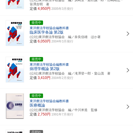
笹澤吉明 著
定価
4,950円
2005年3月発行
発売中
東洋療法学校協会編教科書
臨床医学各論
第2版
(公社)東洋療法学校協会 編／奈良信雄 ほか著
定価
6,050円
2004年3月発行
発売中
東洋療法学校協会編教科書
病理学概論
第2版
(公社)東洋療法学校協会 編／滝澤登一郎・畠山茂 著
定価
3,410円
2004年2月発行
発売中
東洋療法学校協会編教科書
医療概論
(公社)東洋療法学校協会 編／中川米造 監修
定価
2,750円
1991年7月発行
品切れ