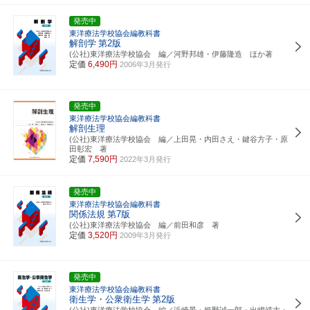
発売中
東洋療法学校協会編教科書
解剖学
第2版
(公社)東洋療法学校協会 編／河野邦雄・伊藤隆造 ほか著
定価
6,490円
2006年3月発行
発売中
東洋療法学校協会編教科書
解剖生理
(公社)東洋療法学校協会 編／上田晃・内田さえ・鍵谷方子・原
田彰宏 著
定価
7,590円
2022年3月発行
発売中
東洋療法学校協会編教科書
関係法規
第7版
(公社)東洋療法学校協会 編／前田和彦 著
定価
3,520円
2009年3月発行
発売中
東洋療法学校協会編教科書
衛生学・公衆衛生学
第2版
(公社)東洋療法学校協会 編／浜崎景・姫野誠一郎・出嶋靖志・