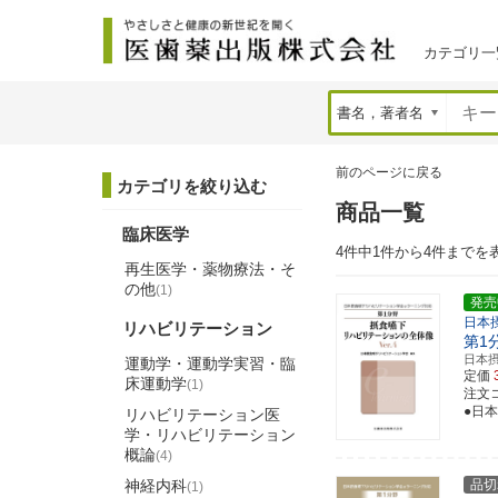
カテゴリ一
前のページに戻る
カテゴリを絞り込む
商品一覧
臨床医学
4件中1件から4件までを
再生医学・薬物療法・そ
の他
(1)
発売
日本
リハビリテーション
第1
日本
運動学・運動学実習・臨
定価
床運動学
(1)
注文コー
●日
リハビリテーション医
学・リハビリテーション
概論
(4)
神経内科
品切
(1)