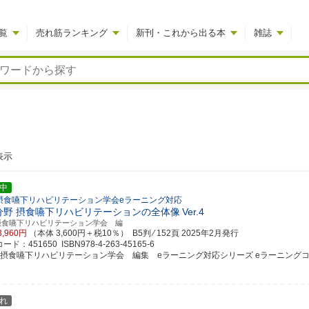
覧
売れ筋ランキング
新刊・これから出る本
雑誌
表示
中
摂食嚥下リハビリテーション学会eラーニング対応
分野 摂食嚥下リハビリテーションの全体像
Ver.4
摂食嚥下リハビリテーション学会 編
3,960円
（本体 3,600円＋税10％） B5判 ⁄ 152頁
2025年2月発行
ド：451650 ISBN978-4-263-45165-6
本摂食嚥下リハビリテーション学会 編集 eラーニング対応シリーズ eラーニングコンテン
れ