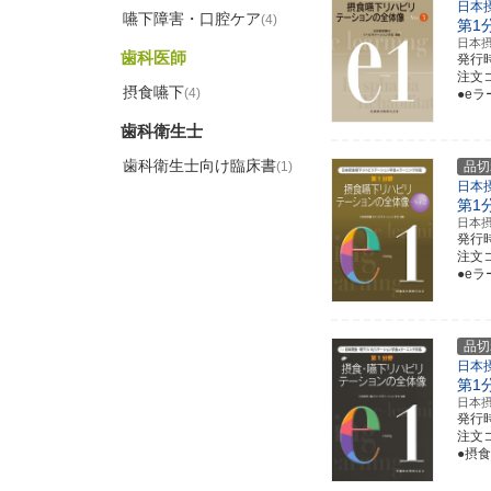
日本
嚥下障害・口腔ケア
(4)
第1
日本
歯科医師
発行
注文コー
摂食嚥下
(4)
●e
歯科衛生士
歯科衛生士向け臨床書
(1)
品切
日本
第1
日本
発行
注文コー
●e
品切
日本
第1
日本
発行
注文コー
●摂