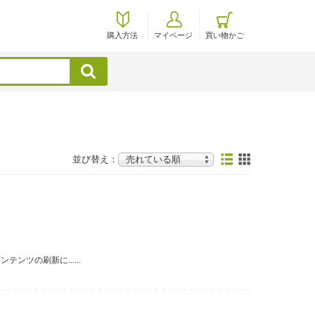
購入方法
マイページ
買い物かご
検索
並び替え：
ツの刷新に......