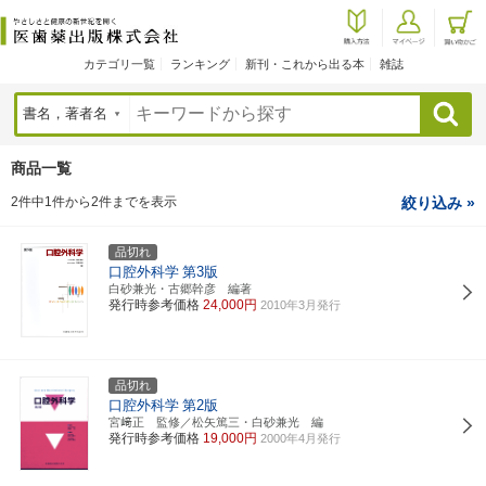
カテゴリ一覧
ランキング
新刊・これから出る本
雑誌
検索
商品一覧
2件中1件から2件までを表示
絞り込み »
品切れ
口腔外科学
第3版
白砂兼光・古郷幹彦 編著
発行時参考価格
24,000円
2010年3月発行
品切れ
口腔外科学
第2版
宮﨑正 監修／松矢篤三・白砂兼光 編
発行時参考価格
19,000円
2000年4月発行