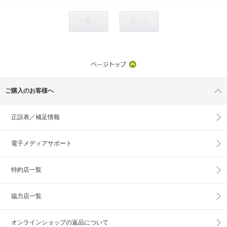
< 前へ
次へ >
ご購入のお客様へ
正誤表／補足情報
電子メディアサポート
特約店一覧
協力店一覧
オンラインショップの
返品について