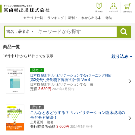
カテゴリ一覧
ランキング
新刊・これから出る本
雑誌
検索
商品一覧
16件中1件から16件までを表示
絞り込み »
発売中
日本摂食嚥下リハビリテーション学会eラーニング対応
第3分野 摂食嚥下障害の評価
Ver.4
日本摂食嚥下リハビリテーション学会 編
定価
3,630円
2025年1月発行
品切れ
こんなときどうする？
リハビリテーション臨床現場の
モヤモヤ解決！
上月正博 編著
発行時参考価格
3,600円
2014年6月発行