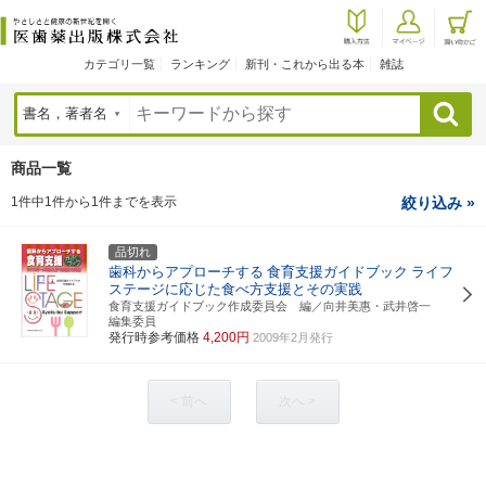
カテゴリ一覧
ランキング
新刊・これから出る本
雑誌
検索
商品一覧
1件中1件から1件までを表示
絞り込み »
品切れ
歯科からアプローチする
食育支援ガイドブック
ライフ
ステージに応じた食べ方支援とその実践
食育支援ガイドブック作成委員会 編／向井美惠・武井啓一
編集委員
発行時参考価格
4,200円
2009年2月発行
< 前へ
次へ >