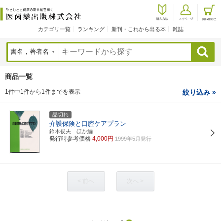
カテゴリ一覧
ランキング
新刊・これから出る本
雑誌
検索
商品一覧
1件中1件から1件までを表示
絞り込み »
品切れ
介護保険と口腔ケアプラン
鈴木俊夫 ほか編
発行時参考価格
4,000円
1999年5月発行
< 前へ
次へ >