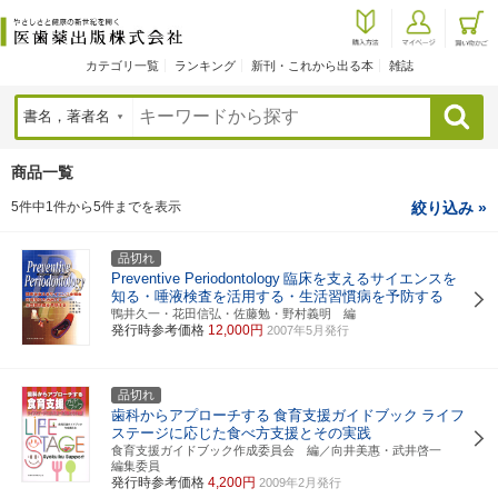
カテゴリ一覧
ランキング
新刊・これから出る本
雑誌
検索
商品一覧
5件中1件から5件までを表示
絞り込み »
品切れ
Preventive Periodontology
臨床を支えるサイエンスを
知る・唾液検査を活用する・生活習慣病を予防する
鴨井久一・花田信弘・佐藤勉・野村義明 編
発行時参考価格
12,000円
2007年5月発行
品切れ
歯科からアプローチする
食育支援ガイドブック
ライフ
ステージに応じた食べ方支援とその実践
食育支援ガイドブック作成委員会 編／向井美惠・武井啓一
編集委員
発行時参考価格
4,200円
2009年2月発行