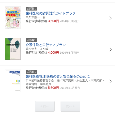
品切れ
歯科医院の防災対策ガイドブック
中久木康一 著
発行時参考価格
3,600円
2014年3月発行
品切れ
介護保険と口腔ケアプラン
鈴木俊夫 ほか編
発行時参考価格
4,000円
1999年5月発行
品切れ
歯科医療管理
医療の質と安全確保のために
日本歯科医療管理学会 編／高津茂樹・永山正人・末髙武彦・
尾﨑哲則 編集委員
発行時参考価格
5,600円
2011年11月発行
< 前へ
次へ >