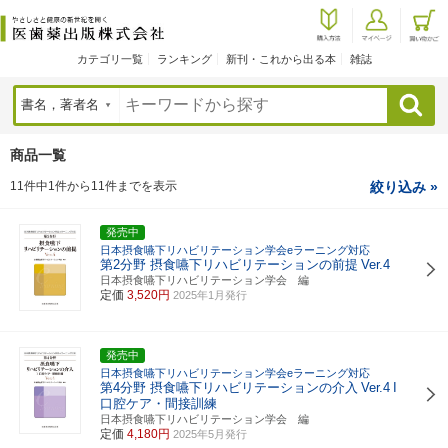
カテゴリ一覧
ランキング
新刊・これから出る本
雑誌
検索
商品一覧
11件中1件から11件までを表示
絞り込み »
発売中
日本摂食嚥下リハビリテーション学会eラーニング対応
第2分野 摂食嚥下リハビリテーションの前提
Ver.4
日本摂食嚥下リハビリテーション学会 編
定価
3,520円
2025年1月発行
発売中
日本摂食嚥下リハビリテーション学会eラーニング対応
第4分野 摂食嚥下リハビリテーションの介入
Ver.4
I
口腔ケア・間接訓練
日本摂食嚥下リハビリテーション学会 編
定価
4,180円
2025年5月発行