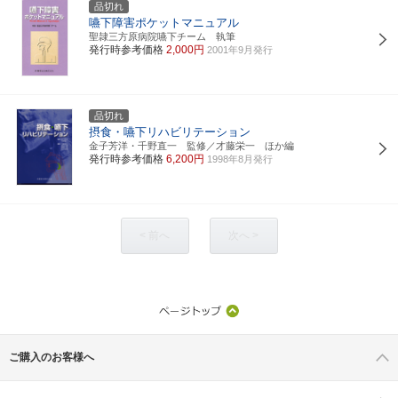
品切れ
嚥下障害ポケットマニュアル
聖隷三方原病院嚥下チーム 執筆
発行時参考価格
2,000円
2001年9月発行
品切れ
摂食・嚥下リハビリテーション
金子芳洋・千野直一 監修／才藤栄一 ほか編
発行時参考価格
6,200円
1998年8月発行
< 前へ
次へ >
ご購入のお客様へ