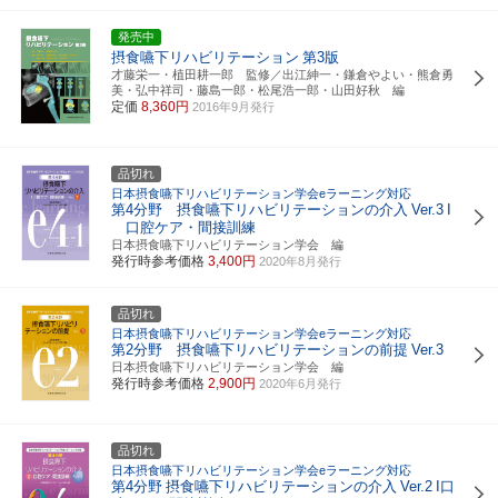
発売中
摂食嚥下リハビリテーション
第3版
才藤栄一・植田耕一郎 監修／出江紳一・鎌倉やよい・熊倉勇
美・弘中祥司・藤島一郎・松尾浩一郎・山田好秋 編
定価
8,360円
2016年9月発行
品切れ
日本摂食嚥下リハビリテーション学会eラーニング対応
第4分野 摂食嚥下リハビリテーションの介入
Ver.3
I
口腔ケア・間接訓練
日本摂食嚥下リハビリテーション学会 編
発行時参考価格
3,400円
2020年8月発行
品切れ
日本摂食嚥下リハビリテーション学会eラーニング対応
第2分野 摂食嚥下リハビリテーションの前提
Ver.3
日本摂食嚥下リハビリテーション学会 編
発行時参考価格
2,900円
2020年6月発行
品切れ
日本摂食嚥下リハビリテーション学会eラーニング対応
第4分野
摂食嚥下リハビリテーションの介入
Ver.2
I口