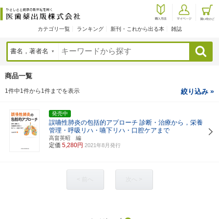
カテゴリ一覧
ランキング
新刊・これから出る本
雑誌
検索
商品一覧
1件中1件から1件までを表示
絞り込み »
発売中
誤嚥性肺炎の包括的アプローチ
診断・治療から，栄養
管理・呼吸リハ・嚥下リハ・口腔ケアまで
高畠英昭 編
定価
5,280円
2021年8月発行
< 前へ
次へ >