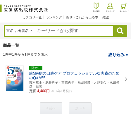
カテゴリ一覧
ランキング
新刊・これから出る本
雑誌
検索
商品一覧
1件中1件から1件までを表示
絞り込み »
発売中
続5疾病の口腔ケア
プロフェッショナルな実践のため
のQ&A55
藤本篤士・武井典子・東森秀年・糸田昌隆・大野友久・永田俊
彦 編著
定価
4,400円
2016年1月発行
< 前へ
次へ >