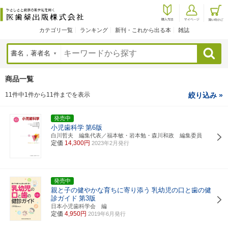
カテゴリ一覧
ランキング
新刊・これから出る本
雑誌
検索
商品一覧
11件中1件から11件までを表示
絞り込み »
発売中
小児歯科学
第6版
白川哲夫 編集代表／福本敏・岩本勉・森川和政 編集委員
定価
14,300円
2023年2月発行
発売中
親と子の健やかな育ちに寄り添う
乳幼児の口と歯の健
診ガイド
第3版
日本小児歯科学会 編
定価
4,950円
2019年6月発行