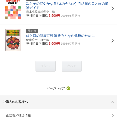
親と子の健やかな育ちに寄り添う
乳幼児の口と歯の健
診ガイド
日本小児歯科学会 編
発行時参考価格
3,500円
2005年5月発行
品切れ
歯と口の健康百科
家族みんなの健康のために
伊藤公一 ほか編
発行時参考価格
3,600円
1998年7月発行
< 前へ
次へ >
ご購入のお客様へ
正誤表／補足情報