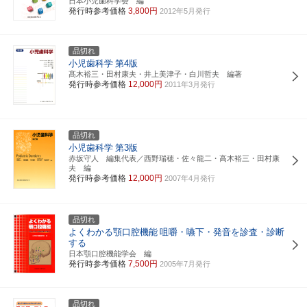
日本小児歯科学会 編
発行時参考価格
3,800円
2012年5月発行
品切れ
小児歯科学
第4版
髙木裕三・田村康夫・井上美津子・白川哲夫 編著
発行時参考価格
12,000円
2011年3月発行
品切れ
小児歯科学
第3版
赤坂守人 編集代表／西野瑞穂・佐々龍二・高木裕三・田村康
夫 編
発行時参考価格
12,000円
2007年4月発行
品切れ
よくわかる顎口腔機能
咀嚼・嚥下・発音を診査・診断
する
日本顎口腔機能学会 編
発行時参考価格
7,500円
2005年7月発行
品切れ