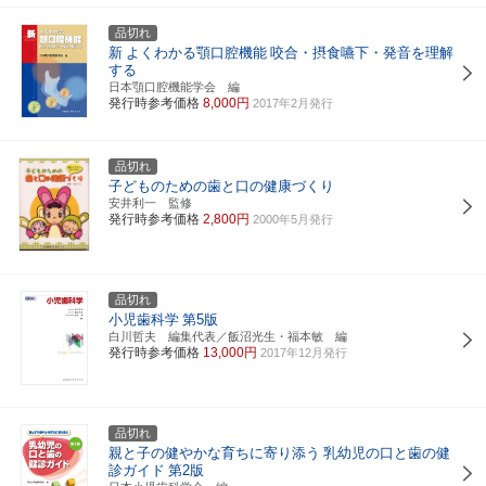
品切れ
新
よくわかる顎口腔機能
咬合・摂食嚥下・発音を理解
する
日本顎口腔機能学会 編
発行時参考価格
8,000円
2017年2月発行
品切れ
子どものための歯と口の健康づくり
安井利一 監修
発行時参考価格
2,800円
2000年5月発行
品切れ
小児歯科学
第5版
白川哲夫 編集代表／飯沼光生・福本敏 編
発行時参考価格
13,000円
2017年12月発行
品切れ
親と子の健やかな育ちに寄り添う
乳幼児の口と歯の健
診ガイド
第2版