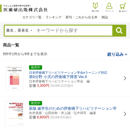
カテゴリ一覧
ランキング
新刊・これから出る本
雑誌
検索
商品一覧
9件中1件から9件までを表示
絞り込み »
発売中
日本摂食嚥下リハビリテーション学会eラーニング対応
第6分野 小児の摂食嚥下障害
Ver.4
日本摂食嚥下リハビリテーション学会 編
定価
3,300円
2024年12月発行
発売中
新版
歯学生のための摂食嚥下リハビリテーション学
向井美惠・山田好秋・井上誠・弘中祥司 編著
定価
8,800円
2019年9月発行