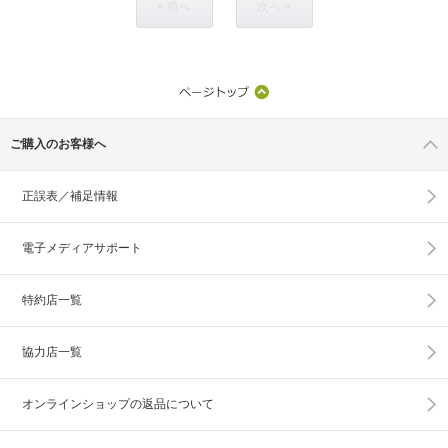
< 前へ
次へ >
ご購入のお客様へ
正誤表／補足情報
電子メディアサポート
特約店一覧
協力店一覧
オンラインショップの
返品について