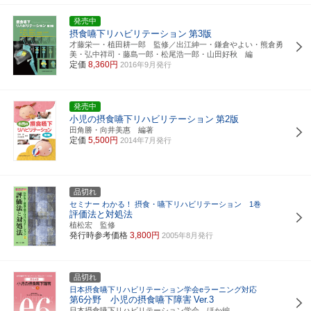
発売中
摂食嚥下リハビリテーション
第3版
才藤栄一・植田耕一郎 監修／出江紳一・鎌倉やよい・熊倉勇
美・弘中祥司・藤島一郎・松尾浩一郎・山田好秋 編
定価
8,360円
2016年9月発行
発売中
小児の摂食嚥下リハビリテーション
第2版
田角勝・向井美惠 編著
定価
5,500円
2014年7月発行
品切れ
セミナー わかる！ 摂食・嚥下リハビリテーション 1巻
評価法と対処法
植松宏 監修
発行時参考価格
3,800円
2005年8月発行
品切れ
日本摂食嚥下リハビリテーション学会eラーニング対応
第6分野 小児の摂食嚥下障害
Ver.3
日本摂食嚥下リハビリテーション学会 ほか編