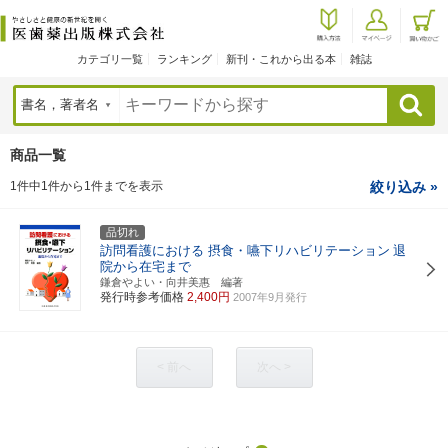
カテゴリ一覧
ランキング
新刊・これから出る本
雑誌
検索
商品一覧
1件中1件から1件までを表示
絞り込み »
品切れ
訪問看護における 摂食・嚥下リハビリテーション
退
院から在宅まで
鎌倉やよい・向井美惠 編著
発行時参考価格
2,400円
2007年9月発行
< 前へ
次へ >