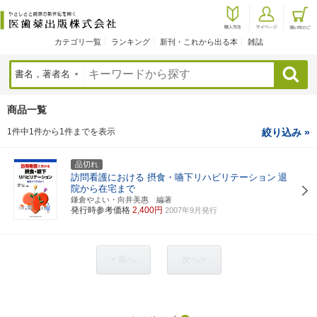
カテゴリ一覧
ランキング
新刊・これから出る本
雑誌
検索
商品一覧
1件中1件から1件までを表示
絞り込み »
品切れ
訪問看護における 摂食・嚥下リハビリテーション
退
院から在宅まで
鎌倉やよい・向井美惠 編著
発行時参考価格
2,400円
2007年9月発行
< 前へ
次へ >