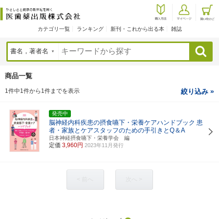
カテゴリ一覧
ランキング
新刊・これから出る本
雑誌
検索
商品一覧
1件中1件から1件までを表示
絞り込み »
発売中
脳神経内科疾患の摂食嚥下・栄養ケアハンドブック
患
者・家族とケアスタッフのための手引きとQ＆A
日本神経摂食嚥下・栄養学会 編
定価
3,960円
2023年11月発行
< 前へ
次へ >