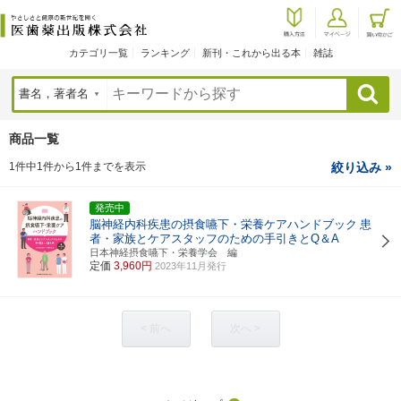
カテゴリ一覧
ランキング
新刊・これから出る本
雑誌
検索
商品一覧
1件中1件から1件までを表示
絞り込み »
発売中
脳神経内科疾患の摂食嚥下・栄養ケアハンドブック
患
者・家族とケアスタッフのための手引きとQ＆A
日本神経摂食嚥下・栄養学会 編
定価
3,960円
2023年11月発行
< 前へ
次へ >