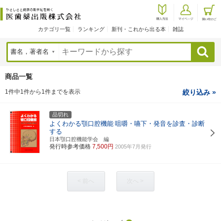
カテゴリ一覧
ランキング
新刊・これから出る本
雑誌
検索
商品一覧
1件中1件から1件までを表示
絞り込み »
品切れ
よくわかる顎口腔機能
咀嚼・嚥下・発音を診査・診断
する
日本顎口腔機能学会 編
発行時参考価格
7,500円
2005年7月発行
< 前へ
次へ >