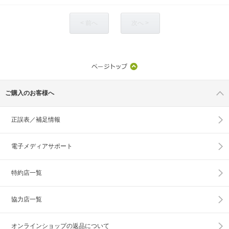
< 前へ
次へ >
ご購入のお客様へ
正誤表／補足情報
電子メディアサポート
特約店一覧
協力店一覧
オンラインショップの
返品について