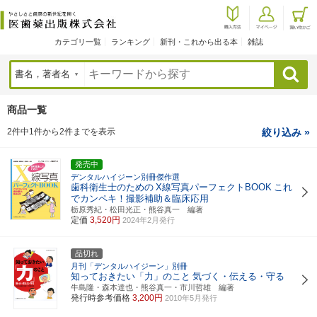
カテゴリ一覧
ランキング
新刊・これから出る本
雑誌
検索
商品一覧
2件中1件から2件までを表示
絞り込み »
発売中
デンタルハイジーン別冊傑作選
歯科衛生士のための
X線写真パーフェクトBOOK
これ
でカンペキ！撮影補助＆臨床応用
栃原秀紀・松田光正・熊谷真一 編著
定価
3,520円
2024年2月発行
品切れ
月刊「デンタルハイジーン」別冊
知っておきたい「力」のこと
気づく・伝える・守る
牛島隆・森本達也・熊谷真一・市川哲雄 編著
発行時参考価格
3,200円
2010年5月発行