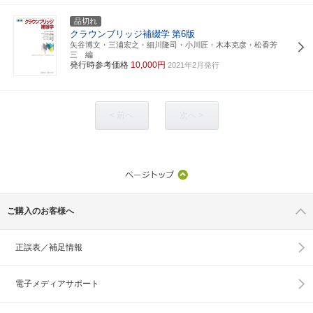
品切れ
クラウンブリッジ補綴学
第6版
矢谷博文・三浦宏之・細川隆司・小川匠・木本克彦・松香芳
三 編
発行時参考価格
10,000円
2021年2月発行
< 前へ
次へ >
ご購入のお客様へ
正誤表／補足情報
電子メディアサポート