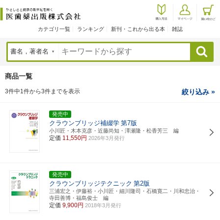
カテゴリ一覧
ランキング
新刊・これから出る本
雑誌
検索
商品一覧
3件中1件から3件までを表示
絞り込み »
発売中
クラウンブリッジ補綴学
第7版
小川匠・木本克彦・近藤尚知・澤瀬隆・松香芳三 編
定価
11,550円
2026年3月発行
発売中
クラウンブリッジテクニック
第2版
三浦宏之・伊藤裕・小川匠・細川隆司・石橋寛二・川和忠治・
寺田善博・福島俊士 編
定価
9,900円
2018年3月発行