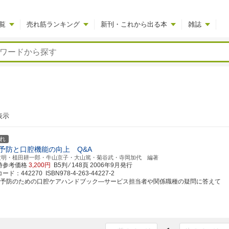
覧
売れ筋ランキング
新刊・これから出る本
雑誌
表示
れ
予防と口腔機能の向上 Q&A
文明・植田耕一郎・牛山京子・大山篤・菊谷武・寺岡加代 編著
時参考価格
3,200円
B5判 ⁄ 148頁
2006年9月発行
ド：442270 ISBN978-4-263-44227-2
護予防のための口腔ケアハンドブック―サービス担当者や関係職種の疑問に答えて