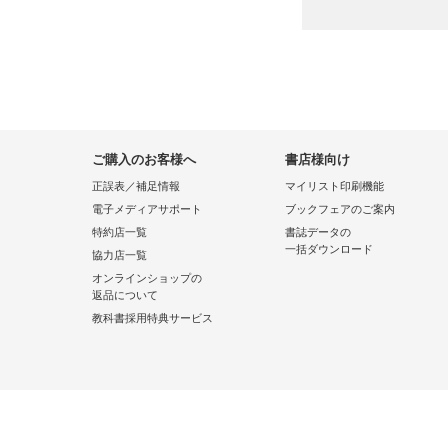
ご購入のお客様へ
書店様向け
正誤表／補足情報
マイリスト印刷機能
電子メディアサポート
ブックフェアのご案内
特約店一覧
書誌データの
一括ダウンロード
協力店一覧
オンラインショップの
返品について
教科書採用特典サービス