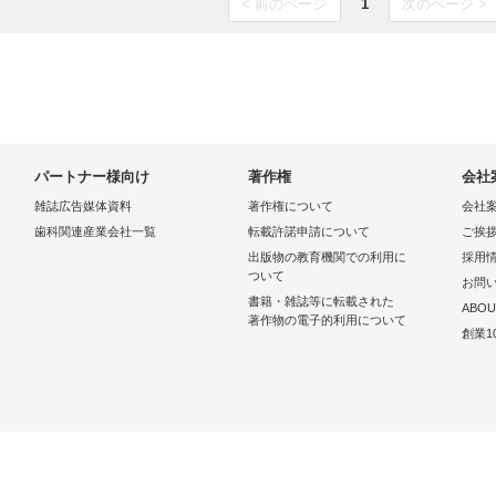
< 前のページ
1
次のページ >
パートナー様向け
著作権
会社
雑誌広告媒体資料
著作権について
会社
歯科関連産業会社一覧
転載許諾申請について
ご挨
出版物の教育機関での利用に
採用
ついて
お問
書籍・雑誌等に転載された
ABOU
著作物の電子的利用について
創業1