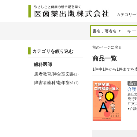
カテゴリ一
前のページに戻る
カテゴリを絞り込む
商品一覧
歯科医師
1件中1件から1件までを
患者教育/待合室図書
(1)
障害者歯科/老年歯科
(1)
品切
介護
新庄
発行
注文コー
●介