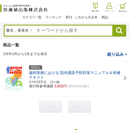
カテゴリ一覧
ランキング
新刊・これから出る本
雑誌
検索
商品一覧
1件中1件から1件までを表示
絞り込み »
品切れ
歯科医療における
院内感染予防対策マニュアル＆研修
テキスト
ICHG研究会 ほか編
発行時参考価格
3,800円
2007年8月発行
< 前へ
次へ >