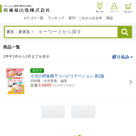
カテゴリ一覧
ランキング
新刊・これから出る本
雑誌
検索
商品一覧
1件中1件から1件までを表示
絞り込み »
発売中
小児の摂食嚥下リハビリテーション
第2版
田角勝・向井美惠 編著
定価
5,500円
2014年7月発行
< 前へ
次へ >