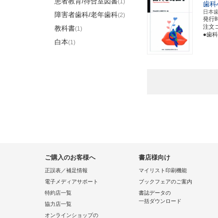
患者教育/待合室図書
(1)
歯科
日本
障害者歯科/老年歯科
(2)
発行
注文コー
教科書
(1)
●歯
白本
(1)
ご購入のお客様へ
書店様向け
正誤表／補足情報
マイリスト印刷機能
電子メディアサポート
ブックフェアのご案内
特約店一覧
書誌データの
一括ダウンロード
協力店一覧
オンラインショップの