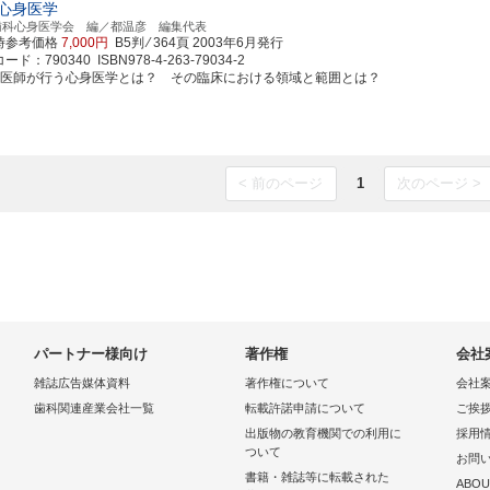
心身医学
歯科心身医学会 編／都温彦 編集代表
時参考価格
7,000円
B5判 ⁄ 364頁
2003年6月発行
ド：790340 ISBN978-4-263-79034-2
科医師が行う心身医学とは？ その臨床における領域と範囲とは？
< 前のページ
1
次のページ >
パートナー様向け
著作権
会社
雑誌広告媒体資料
著作権について
会社
歯科関連産業会社一覧
転載許諾申請について
ご挨
出版物の教育機関での利用に
採用
ついて
お問
書籍・雑誌等に転載された
ABOU