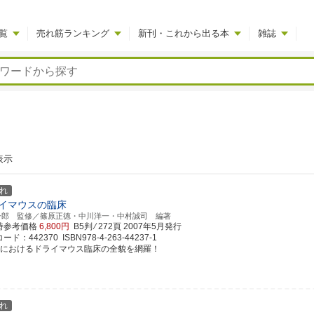
覧
売れ筋ランキング
新刊・これから出る本
雑誌
表示
れ
イマウスの臨床
一郎 監修／篠原正徳・中川洋一・中村誠司 編著
時参考価格
6,800円
B5判 ⁄ 272頁
2007年5月発行
ド：442370 ISBN978-4-263-44237-1
日におけるドライマウス臨床の全貌を網羅！
れ