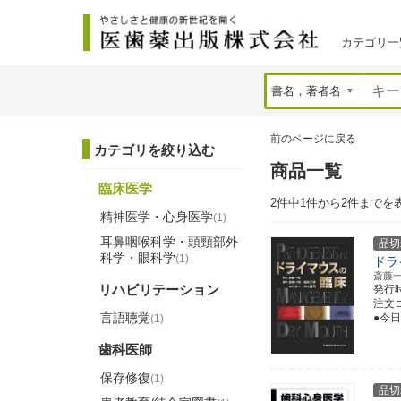
カテゴリ一
前のページに戻る
カテゴリを絞り込む
商品一覧
臨床医学
2件中1件から2件までを
精神医学・心身医学
(1)
耳鼻咽喉科学・頭頸部外
品切
科学・眼科学
(1)
ドラ
斎藤
リハビリテーション
発行
注文コー
言語聴覚
●今
(1)
歯科医師
保存修復
(1)
品切