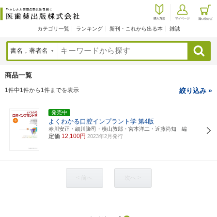
カテゴリ一覧
ランキング
新刊・これから出る本
雑誌
検索
商品一覧
1件中1件から1件までを表示
絞り込み »
発売中
よくわかる口腔インプラント学
第4版
赤川安正・細川隆司・横山敦郎・宮本洋二・近藤尚知 編
定価
12,100円
2023年2月発行
< 前へ
次へ >