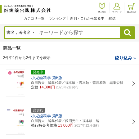
カテゴリ一覧
ランキング
新刊・これから出る本
雑誌
検索
商品一覧
2件中1件から2件までを表示
絞り込み »
発売中
小児歯科学
第6版
白川哲夫 編集代表／福本敏・岩本勉・森川和政 編集委員
定価
14,300円
2023年2月発行
品切れ
小児歯科学
第5版
白川哲夫 編集代表／飯沼光生・福本敏 編
発行時参考価格
13,000円
2017年12月発行