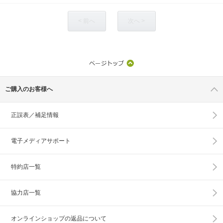
< 前へ
次へ >
ご購入のお客様へ
正誤表／補足情報
電子メディアサポート
特約店一覧
協力店一覧
オンラインショップの
返品について