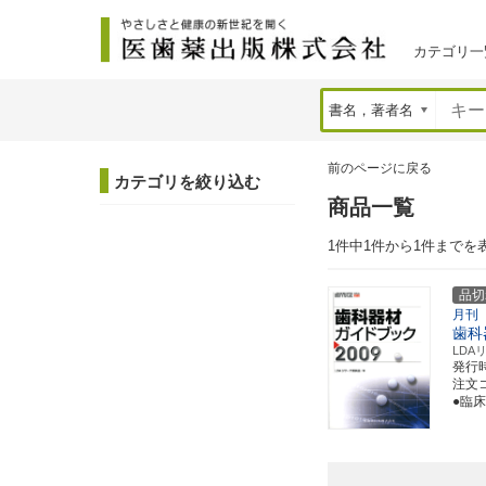
カテゴリ一
前のページに戻る
カテゴリを絞り込む
商品一覧
1件中1件から1件までを
品切
月刊
歯科
LD
発行
注文コ
●臨