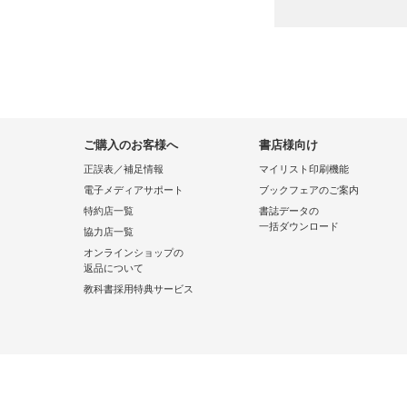
ご購入のお客様へ
書店様向け
正誤表／補足情報
マイリスト印刷機能
電子メディアサポート
ブックフェアのご案内
特約店一覧
書誌データの
一括ダウンロード
協力店一覧
オンラインショップの
返品について
教科書採用特典サービス