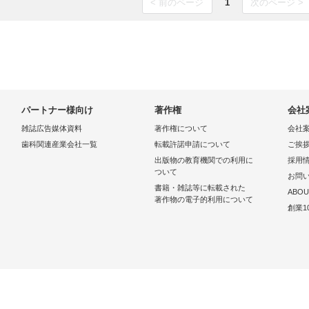
< 前のページ
1
次のページ >
パートナー様向け
著作権
会社
雑誌広告媒体資料
著作権について
会社
歯科関連産業会社一覧
転載許諾申請について
ご挨
出版物の教育機関での利用に
採用
ついて
お問
書籍・雑誌等に転載された
ABOU
著作物の電子的利用について
創業1