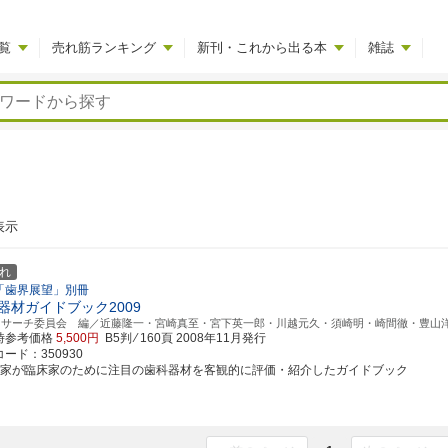
覧
売れ筋ランキング
新刊・これから出る本
雑誌
表示
れ
「歯界展望」別冊
器材ガイドブック2009
Aリサーチ委員会 編／近藤隆一・宮崎真至・宮下英一郎・川越元久・須崎明・崎間徹・豊山
時参考価格
5,500円
B5判 ⁄ 160頁
2008年11月発行
ード：350930
床家が臨床家のために注目の歯科器材を客観的に評価・紹介したガイドブック