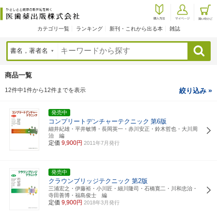
カテゴリ一覧
ランキング
新刊・これから出る本
雑誌
検索
商品一覧
12件中1件から12件までを表示
絞り込み »
発売中
コンプリートデンチャーテクニック
第6版
細井紀雄・平井敏博・長岡英一・赤川安正・鈴木哲也・大川周
治 編
定価
9,900円
2011年7月発行
発売中
クラウンブリッジテクニック
第2版
三浦宏之・伊藤裕・小川匠・細川隆司・石橋寛二・川和忠治・
寺田善博・福島俊士 編
定価
9,900円
2018年3月発行