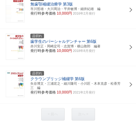
無歯顎補綴治療学
第3版
市川哲雄・大川周治・平井敏博・細井紀雄 編
発行時参考価格
10,000円
2016年2月発行
品切れ
歯学生のパーシャルデンチャー
第6版
赤川安正・岡崎定司・志賀博・横山敦郎 編著
発行時参考価格
10,000円
2018年8月発行
品切れ
クラウンブリッジ補綴学
第6版
矢谷博文・三浦宏之・細川隆司・小川匠・木本克彦・松香芳
三 編
発行時参考価格
10,000円
2021年2月発行
< 前へ
次へ >