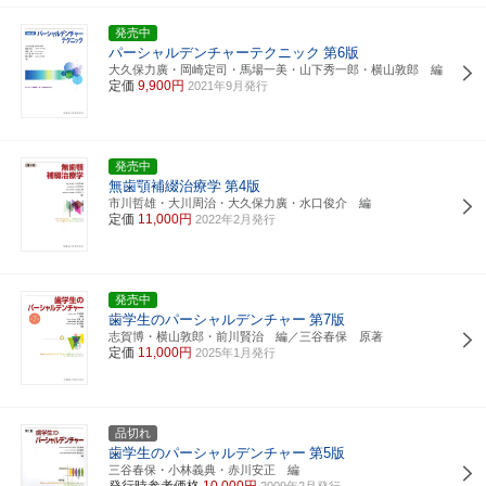
発売中
パーシャルデンチャーテクニック
第6版
大久保力廣・岡崎定司・馬場一美・山下秀一郎・横山敦郎 編
定価
9,900円
2021年9月発行
発売中
無歯顎補綴治療学
第4版
市川哲雄・大川周治・大久保力廣・水口俊介 編
定価
11,000円
2022年2月発行
発売中
歯学生のパーシャルデンチャー
第7版
志賀博・横山敦郎・前川賢治 編／三谷春保 原著
定価
11,000円
2025年1月発行
品切れ
歯学生のパーシャルデンチャー
第5版
三谷春保・小林義典・赤川安正 編
発行時参考価格
10,000円
2009年2月発行