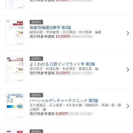
品切れ
無歯顎補綴治療学
第2版
細井紀雄・平井敏博・大川周治・市川哲雄 編著
発行時参考価格
10,000円
2009年2月発行
品切れ
よくわかる
口腔インプラント学
第2版
赤川安正・松浦正朗・矢谷博文・渡邉文彦 編
発行時参考価格
10,000円
2011年1月発行
品切れ
パーシャルデンチャーテクニック
第5版
五十嵐順正・石上友彦・大久保力廣・岡崎定司・馬場一美・横
山敦郎 編
発行時参考価格
9,000円
2012年11月発行
品切れ