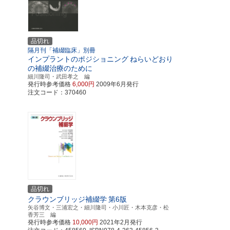
品切れ
隔月刊「補綴臨床」別冊
インプラントのポジショニング
ねらいどおり
の補綴治療のために
細川隆司・武田孝之 編
発行時参考価格
6,000円
2009年6月発行
注文コード：370460
品切れ
クラウンブリッジ補綴学
第6版
矢谷博文・三浦宏之・細川隆司・小川匠・木本克彦・松
香芳三 編
発行時参考価格
10,000円
2021年2月発行