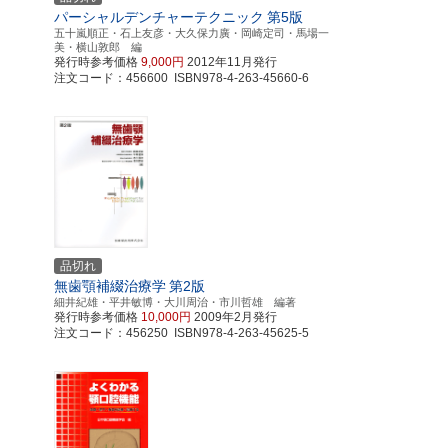
パーシャルデンチャーテクニック
第5版
五十嵐順正・石上友彦・大久保力廣・岡崎定司・馬場一
美・横山敦郎 編
発行時参考価格
9,000円
2012年11月発行
注文コード：456600 ISBN978-4-263-45660-6
品切れ
無歯顎補綴治療学
第2版
細井紀雄・平井敏博・大川周治・市川哲雄 編著
発行時参考価格
10,000円
2009年2月発行
注文コード：456250 ISBN978-4-263-45625-5