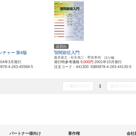
品切れ
ンチャー
第4版
顎関節症入門
森本俊文・松矢篤三・野首孝祠 ほか編
004年3月発行
発行時参考価格
9,000円
2001年10月発行
8-4-263-45568-5
注文コード：441300 ISBN978-4-263-44130-5
< 前のページ
1
次のページ >
パートナー様向け
著作権
会社