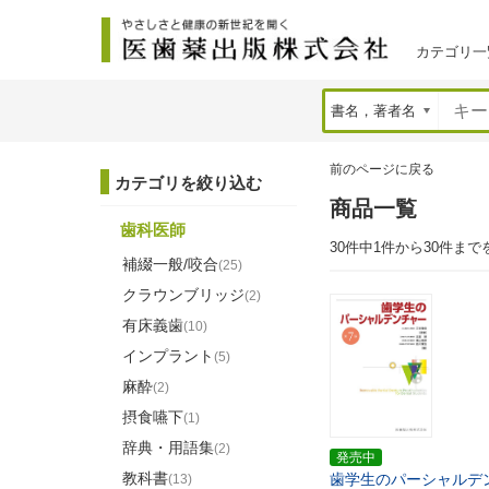
カテゴリ一
前のページに戻る
カテゴリを絞り込む
商品一覧
歯科医師
30件中1件から30件まで
補綴一般/咬合
(25)
クラウンブリッジ
(2)
有床義歯
(10)
インプラント
(5)
麻酔
(2)
摂食嚥下
(1)
辞典・用語集
(2)
発売中
教科書
歯学生のパーシャルデ
(13)