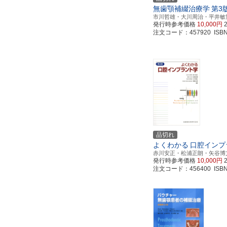
無歯顎補綴治療学
第3
市川哲雄・大川周治・平井敏
発行時参考価格
10,000円
注文コード：457920 ISBN97
品切れ
よくわかる
口腔インプ
赤川安正・松浦正朗・矢谷博
発行時参考価格
10,000円
注文コード：456400 ISBN97