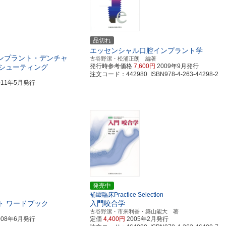
品切れ
エッセンシャル口腔インプラント学
ンプラント・デンチャ
古谷野潔・松浦正朗 編著
発行時参考価格
7,600円
2009年9月発行
シューティング
注文コード：442980 ISBN978-4-263-44298-2
011年5月発行
発売中
補綴臨床Practice Selection
ト ワードブック
入門咬合学
古谷野潔・市来利香・築山能大 著
008年6月発行
定価
4,400円
2005年2月発行