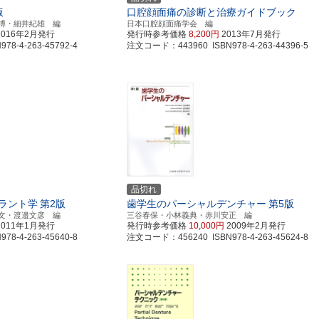
版
口腔顔面痛の診断と治療ガイドブック
博・細井紀雄 編
日本口腔顔面痛学会 編
2016年2月発行
発行時参考価格
8,200円
2013年7月発行
8-4-263-45792-4
注文コード：443960 ISBN978-4-263-44396-5
品切れ
ラント学
第2版
歯学生のパーシャルデンチャー
第5版
文・渡邉文彦 編
三谷春保・小林義典・赤川安正 編
2011年1月発行
発行時参考価格
10,000円
2009年2月発行
8-4-263-45640-8
注文コード：456240 ISBN978-4-263-45624-8