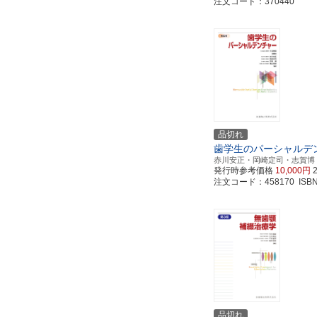
注文コード：370440
品切れ
歯学生のパーシャルデ
赤川安正・岡崎定司・志賀博
発行時参考価格
10,000円
注文コード：458170 ISBN97
品切れ