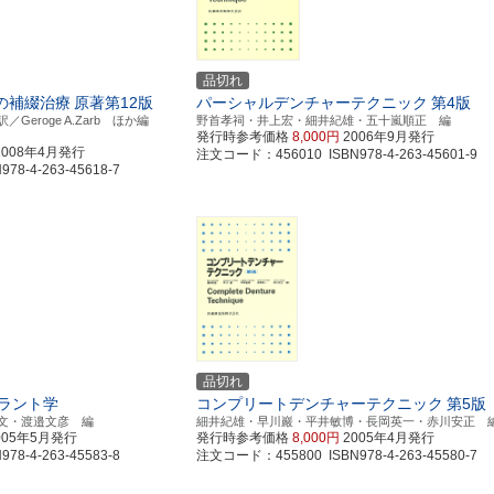
品切れ
の補綴治療
原著第12版
パーシャルデンチャーテクニック
第4版
eroge A.Zarb ほか編
野首孝祠・井上宏・細井紀雄・五十嵐順正 編
発行時参考価格
8,000円
2006年9月発行
2008年4月発行
注文コード：456010 ISBN978-4-263-45601-9
8-4-263-45618-7
品切れ
ラント学
コンプリートデンチャーテクニック
第5版
文・渡邉文彦 編
細井紀雄・早川巖・平井敏博・長岡英一・赤川安正 
005年5月発行
発行時参考価格
8,000円
2005年4月発行
8-4-263-45583-8
注文コード：455800 ISBN978-4-263-45580-7