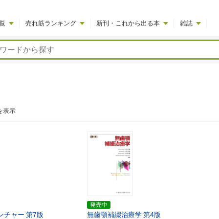
覧
売れ筋ランキング
新刊・これから出る本
雑誌
を表示
発売中
ンチャー
第7版
無歯顎補綴治療学
第4版