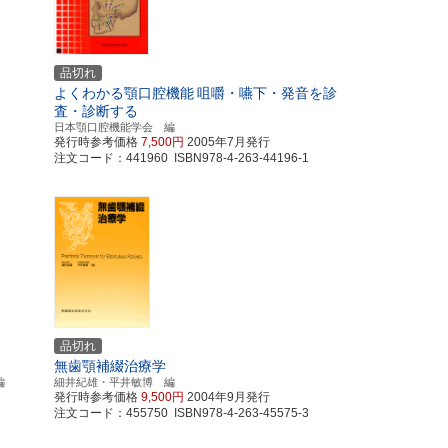
品切れ
よくわかる顎口腔機能
咀嚼・嚥下・発音を診
査・診断する
日本顎口腔機能学会 編
発行時参考価格
7,500円
2005年7月発行
注文コード：441960 ISBN978-4-263-44196-1
品切れ
無歯顎補綴治療学
編
細井紀雄・平井敏博 編
発行時参考価格
9,500円
2004年9月発行
注文コード：455750 ISBN978-4-263-45575-3