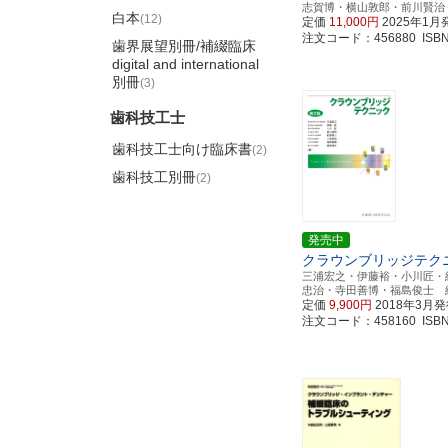
志賀博・横山敦郎・前川賢治
白本
(12)
定価
11,000円
2025年1月
注文コード：456880 ISBN97
歯界展望別冊/補綴臨床
digital and international
別冊
(3)
歯科技工士
歯科技工士向け臨床書
(2)
歯科技工別冊
(2)
発売中
クラウンブリッジテク
三浦宏之・伊藤裕・小川匠・
忠治・寺田善博・福島俊士 
定価
9,900円
2018年3月
注文コード：458160 ISBN97