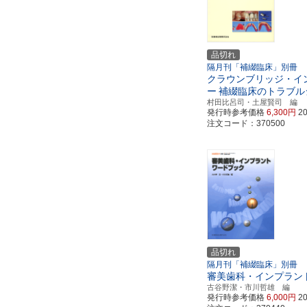
品切れ
隔月刊「補綴臨床」別冊
クラウンブリッジ・イ
ー
補綴臨床のトラブル
村田比呂司・土屋賢司 編
発行時参考価格
6,300円
2
注文コード：370500
品切れ
隔月刊「補綴臨床」別冊
審美歯科・インプラン
古谷野潔・市川哲雄 編
発行時参考価格
6,000円
2