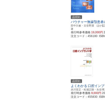
品切れ
バウチャー無歯顎患者
田中久敏・古谷野潔 ほか監訳／G
著
発行時参考価格
19,000円
注文コード：456180 ISBN97
品切れ
よくわかる
口腔インプ
赤川安正・松浦正朗・矢谷博
発行時参考価格
9,000円
2
注文コード：455830 ISBN97