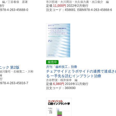
 編／三谷春保 原著
市川哲雄・大川周治・大久保力廣・水口俊介 編
発行
定価
11,000円
2022年2月発行
8-4-263-45688-0
注文コード：458681 ISBN978-4-263-45868-6
発売中
月刊「歯科技工」別冊
ニック
第2版
チェアサイドとラボサイドの連携で達成さ
細川隆司・石橋寛二・川和
編
る
一手先を読むインプラント治療
発行
古谷野潔・桜井保幸 編
8-4-263-45816-7
定価
6,380円
2016年11月発行
注文コード：360690