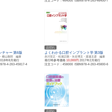
注文コード：464000 ISBN978-4-263-46400-7
品切れ
ンチャー
第6版
よくわかる口腔インプラント学
第3版
・横山敦郎 編著
赤川安正・松浦正朗・矢谷博文・渡邉文彦 編著
2018年8月発行
発行時参考価格
10,000円
2017年2月発行
8-4-263-45817-4
注文コード：458000 ISBN978-4-263-45800-6
品切れ