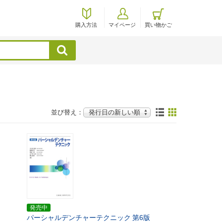
購入方法
マイページ
買い物かご
検索
並び替え：
発売中
パーシャルデンチャーテクニック
第6版