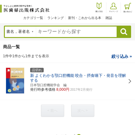
カテゴリ一覧
ランキング
新刊・これから出る本
雑誌
検索
商品一覧
1件中1件から1件までを表示
絞り込み »
品切れ
新
よくわかる顎口腔機能
咬合・摂食嚥下・発音を理解
する
日本顎口腔機能学会 編
発行時参考価格
8,000円
2017年2月発行
< 前へ
次へ >