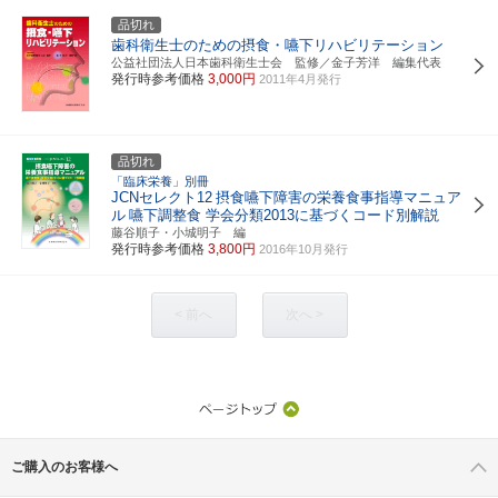
品切れ
歯科衛生士のための摂食・嚥下リハビリテーション
公益社団法人日本歯科衛生士会 監修／金子芳洋 編集代表
発行時参考価格
3,000円
2011年4月発行
品切れ
「臨床栄養」別冊
JCNセレクト12
摂食嚥下障害の栄養食事指導マニュア
ル
嚥下調整食 学会分類2013に基づくコード別解説
藤谷順子・小城明子 編
発行時参考価格
3,800円
2016年10月発行
< 前へ
次へ >
ご購入のお客様へ