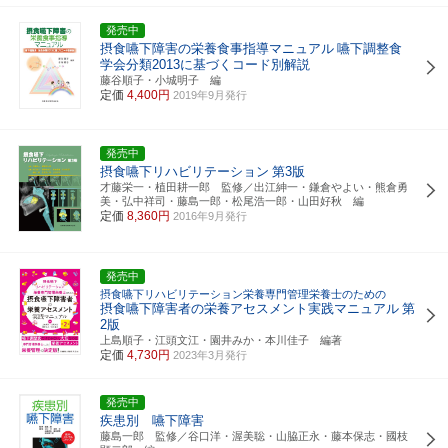
発売中
摂食嚥下障害の栄養食事指導マニュアル
嚥下調整食
学会分類2013に基づくコード別解説
藤谷順子・小城明子 編
定価
4,400円
2019年9月発行
発売中
摂食嚥下リハビリテーション
第3版
才藤栄一・植田耕一郎 監修／出江紳一・鎌倉やよい・熊倉勇
美・弘中祥司・藤島一郎・松尾浩一郎・山田好秋 編
定価
8,360円
2016年9月発行
発売中
摂食嚥下リハビリテーション栄養専門管理栄養士のための
摂食嚥下障害者の栄養アセスメント実践マニュアル
第
2版
上島順子・江頭文江・園井みか・本川佳子 編著
定価
4,730円
2023年3月発行
発売中
疾患別 嚥下障害
藤島一郎 監修／谷口洋・渥美聡・山脇正永・藤本保志・國枝