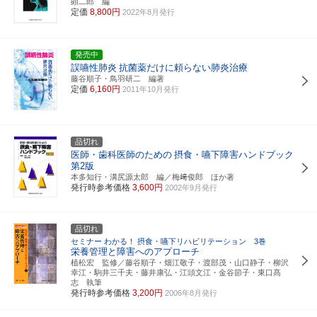
顕二郎 編
定価
8,800円
2022年8月発行
発売中
誤嚥性肺炎
抗菌薬だけに頼らない肺炎治療
藤谷順子・鳥羽研二 編著
定価
6,160円
2011年10月発行
品切れ
医師・歯科医師のための
摂食・嚥下障害ハンドブック
第2版
本多知行・溝尻源太郎 編／梅﨑俊郎 ほか著
発行時参考価格
3,600円
2002年9月発行
品切れ
セミナー わかる！ 摂食・嚥下リハビリテーション 3巻
栄養管理と障害へのアプローチ
植松宏 監修／藤谷順子・畑江敬子・渡部茂・山口静子・柳沢
幸江・駒井三千夫・藤井康弘・江頭文江・金谷節子・東口髙
志 執筆
発行時参考価格
3,200円
2006年8月発行