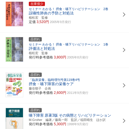
在庫僅少
セミナー わかる！ 摂食・嚥下リハビリテーション 2巻
誤嚥性肺炎の予防と対処法
植松宏 監修
定価
3,520円
2005年9月発行
品切れ
セミナー わかる！ 摂食・嚥下リハビリテーション 1巻
評価法と対処法
植松宏 監修
発行時参考価格
3,800円
2005年8月発行
品切れ
「臨床栄養」臨時増刊号第119巻4号
摂食・嚥下障害の栄養ケア
藤谷順子 企画
発行時参考価格
2,600円
2011年9月発行
品切れ
嚥下障害
原著3版
その病態とリハビリテーション
M.Groher 編著／藤島一郎 監訳／稲田晴生 ほか訳
発行時参考価格
5,300円
1998年9月発行