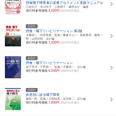
摂食嚥下障害者の栄養アセスメント実践マニュアル
江頭文江・本川佳子・上島順子・園井みか 編著
発行時参考価格
4,200円
2021年8月発行
品切れ
摂食・嚥下リハビリテーション
第2版
才藤栄一・向井美惠 監修／鎌倉やよい・熊倉勇美・藤島一
郎・山田好秋 ほか編
発行時参考価格
7,200円
2007年9月発行
品切れ
摂食・嚥下リハビリテーション
金子芳洋・千野直一 監修／才藤栄一 ほか編
発行時参考価格
6,200円
1998年8月発行
品切れ
疾患別に診る嚥下障害
藤島一郎 監修／片桐伯真・北住映二 ほか編
発行時参考価格
7,000円
2012年8月発行