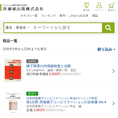
カテゴリ一覧
ランキング
新刊・これから出る本
雑誌
検索
商品一覧
22件中1件から22件までを表示
絞り込み »
品切れ
嚥下障害の内視鏡検査と治療
S.E.Langmore 編著／藤島一郎 監訳
発行時参考価格
6,600円
2002年9月発行
発売中
日本摂食嚥下リハビリテーション学会eラーニング対応
第1分野 摂食嚥下リハビリテーションの全体像
Ver.4
日本摂食嚥下リハビリテーション学会 編
定価
3,960円
2025年2月発行