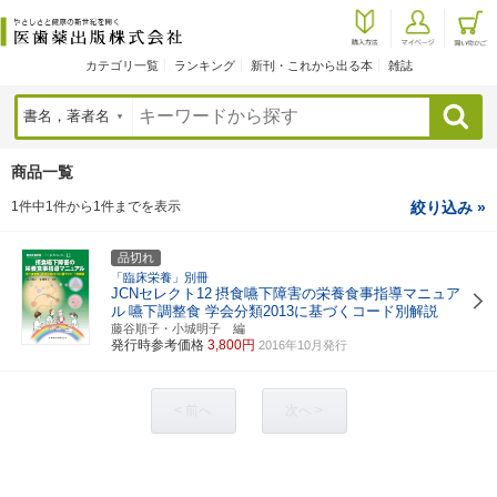
カテゴリ一覧
ランキング
新刊・これから出る本
雑誌
検索
商品一覧
1件中1件から1件までを表示
絞り込み »
品切れ
「臨床栄養」別冊
JCNセレクト12
摂食嚥下障害の栄養食事指導マニュア
ル
嚥下調整食 学会分類2013に基づくコード別解説
藤谷順子・小城明子 編
発行時参考価格
3,800円
2016年10月発行
< 前へ
次へ >