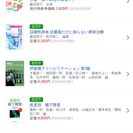
藤谷順子 企画
発行時参考価格
2,600円
2011年9月発行
発売中
誤嚥性肺炎
抗菌薬だけに頼らない肺炎治療
藤谷順子・鳥羽研二 編著
定価
6,160円
2011年10月発行
発売中
摂食嚥下リハビリテーション
第3版
才藤栄一・植田耕一郎 監修／出江紳一・鎌倉やよい・熊倉勇
美・弘中祥司・藤島一郎・松尾浩一郎・山田好秋 編
定価
8,360円
2016年9月発行
発売中
疾患別 嚥下障害
藤島一郎 監修／谷口洋・渥美聡・山脇正永・藤本保志・國枝
顕二郎 編
定価
8,800円
2022年8月発行