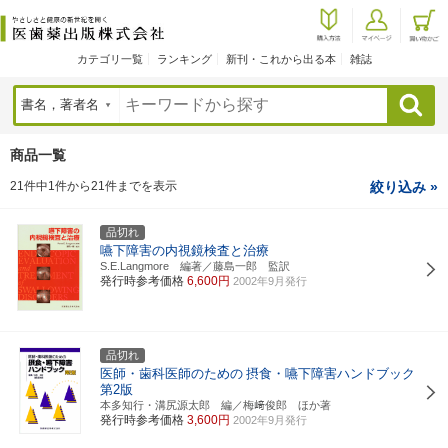
カテゴリ一覧
ランキング
新刊・これから出る本
雑誌
検索
商品一覧
21件中1件から21件までを表示
絞り込み »
品切れ
嚥下障害の内視鏡検査と治療
S.E.Langmore 編著／藤島一郎 監訳
発行時参考価格
6,600円
2002年9月発行
品切れ
医師・歯科医師のための
摂食・嚥下障害ハンドブック
第2版
本多知行・溝尻源太郎 編／梅﨑俊郎 ほか著
発行時参考価格
3,600円
2002年9月発行