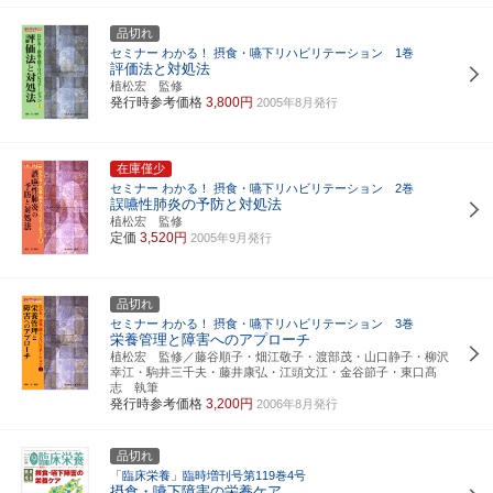
品切れ
セミナー わかる！ 摂食・嚥下リハビリテーション 1巻
評価法と対処法
植松宏 監修
発行時参考価格
3,800円
2005年8月発行
在庫僅少
セミナー わかる！ 摂食・嚥下リハビリテーション 2巻
誤嚥性肺炎の予防と対処法
植松宏 監修
定価
3,520円
2005年9月発行
品切れ
セミナー わかる！ 摂食・嚥下リハビリテーション 3巻
栄養管理と障害へのアプローチ
植松宏 監修／藤谷順子・畑江敬子・渡部茂・山口静子・柳沢
幸江・駒井三千夫・藤井康弘・江頭文江・金谷節子・東口髙
志 執筆
発行時参考価格
3,200円
2006年8月発行
品切れ
「臨床栄養」臨時増刊号第119巻4号
摂食・嚥下障害の栄養ケア