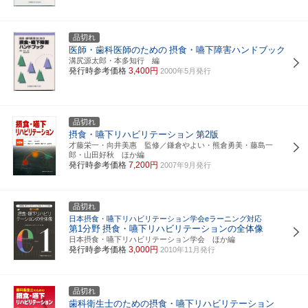
品切れ
医師・歯科医師のための
摂食・嚥下障害ハンドブック
溝尻源太郎・本多知行 編
発行時参考価格
3,400円
2000年5月発行
品切れ
摂食・嚥下リハビリテーション
第2版
才藤栄一・向井美惠 監修／鎌倉やよい・熊倉勇美・藤島一
郎・山田好秋 ほか編
発行時参考価格
7,200円
2007年9月発行
品切れ
日本摂食・嚥下リハビリテーション学会eラーニング対応
第1分野
摂食・嚥下リハビリテーションの全体像
日本摂食・嚥下リハビリテーション学会 ほか編
発行時参考価格
3,000円
2010年11月発行
品切れ
歯科衛生士のための摂食・嚥下リハビリテーション