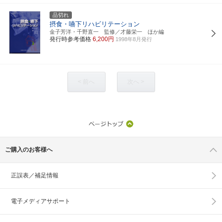
品切れ
摂食・嚥下リハビリテーション
金子芳洋・千野直一 監修／才藤栄一 ほか編
発行時参考価格
6,200円
1998年8月発行
< 前へ
次へ >
ご購入のお客様へ
正誤表／補足情報
電子メディアサポート