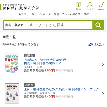
カテゴリ一覧
ランキング
新刊・これから出る本
雑誌
検索
商品一覧
3件中1件から3件までを表示
絞り込み »
品切れ
「臨床栄養」臨時増刊号第119巻4号
摂食・嚥下障害の栄養ケア
藤谷順子 企画
発行時参考価格
2,600円
2011年9月発行
品切れ
医師・歯科医師のための
摂食・嚥下障害ハンドブック
溝尻源太郎・本多知行 編
発行時参考価格
3,400円
2000年5月発行