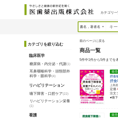
カテゴリ一
前のページに戻る
カテゴリを絞り込む
商品一覧
臨床医学
5件中1件から5件までを
糖尿病・内分泌・代謝
(1)
耳鼻咽喉科学・頭頸部外
発売
科学・眼科学
(4)
摂食
摂食
リハビリテーション
上島
定価
嚥下障害・口腔ケア
注文コー
(22)
●嚥
リハビリテーション栄養
(1)
看護
発売