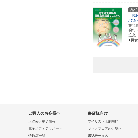
品切
「臨
JC
藤谷
発行
注文コ
●摂
ご購入のお客様へ
書店様向け
正誤表／補足情報
マイリスト印刷機能
電子メディアサポート
ブックフェアのご案内
特約店一覧
書誌データの