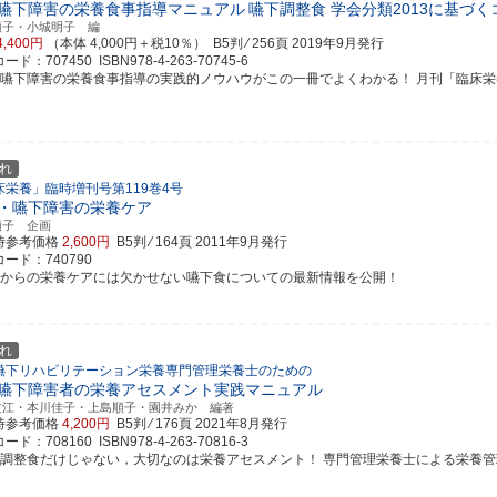
嚥下障害の栄養食事指導マニュアル
嚥下調整食 学会分類2013に基づ
順子・小城明子 編
4,400円
（本体 4,000円＋税10％） B5判 ⁄ 256頁
2019年9月発行
ド：707450 ISBN978-4-263-70745-6
食嚥下障害の栄養食事指導の実践的ノウハウがこの一冊でよくわかる！ 月刊「臨床栄養」の
れ
床栄養」臨時増刊号第119巻4号
・嚥下障害の栄養ケア
順子 企画
時参考価格
2,600円
B5判 ⁄ 164頁
2011年9月発行
ード：740790
れからの栄養ケアには欠かせない嚥下食についての最新情報を公開！
れ
嚥下リハビリテーション栄養専門管理栄養士のための
嚥下障害者の栄養アセスメント実践マニュアル
文江・本川佳子・上島順子・園井みか 編著
時参考価格
4,200円
B5判 ⁄ 176頁
2021年8月発行
ド：708160 ISBN978-4-263-70816-3
下調整食だけじゃない，大切なのは栄養アセスメント！ 専門管理栄養士による栄養