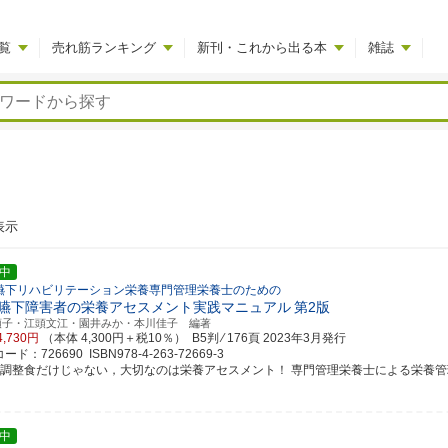
覧
売れ筋ランキング
新刊・これから出る本
雑誌
表示
中
嚥下リハビリテーション栄養専門管理栄養士のための
嚥下障害者の栄養アセスメント実践マニュアル
第2版
順子・江頭文江・園井みか・本川佳子 編著
4,730円
（本体 4,300円＋税10％） B5判 ⁄ 176頁
2023年3月発行
ド：726690 ISBN978-4-263-72669-3
下調整食だけじゃない，大切なのは栄養アセスメント！ 専門管理栄養士による栄養管理の決
中