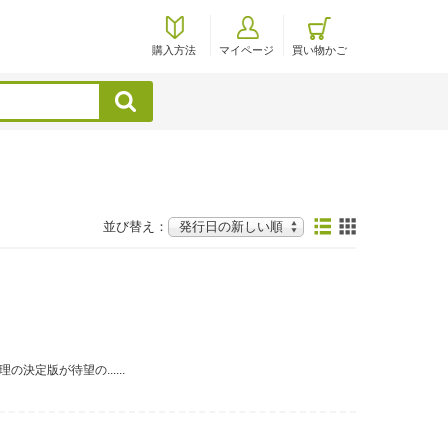
購入方法
マイページ
買い物かご
検索
並び替え：
定版が待望の......