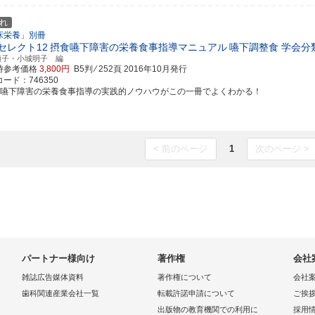
れ
床栄養」別冊
Nセレクト12
摂食嚥下障害の栄養食事指導マニュアル
嚥下調整食 学会分
順子・小城明子 編
時参考価格
3,800円
B5判 ⁄ 252頁
2016年10月発行
ード：746350
食嚥下障害の栄養食事指導の実践的ノウハウがこの一冊でよくわかる！
< 前のページ
1
次のページ >
パートナー様向け
著作権
会社
雑誌広告媒体資料
著作権について
会社
歯科関連産業会社一覧
転載許諾申請について
ご挨
出版物の教育機関での利用に
採用