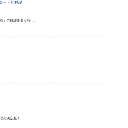
くコード別解説
好評別冊が待......
管理の決定版！