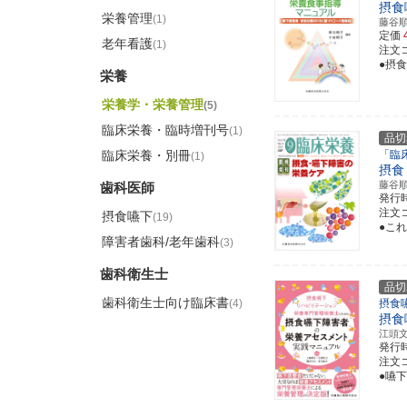
摂食
栄養管理
(1)
藤谷
定価
老年看護
(1)
注文コー
●摂
栄養
栄養学・栄養管理
(5)
臨床栄養・臨時増刊号
(1)
品切
臨床栄養・別冊
「臨
(1)
摂食
藤谷
歯科医師
発行
注文コ
摂食嚥下
(19)
●こ
障害者歯科/老年歯科
(3)
歯科衛生士
品切
歯科衛生士向け臨床書
(4)
摂食
摂食
江頭
発行
注文コー
●嚥