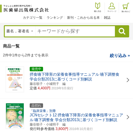
カテゴリ一覧
ランキング
新刊・これから出る本
雑誌
検索
商品一覧
2件中1件から2件までを表示
絞り込み »
発売中
摂食嚥下障害の栄養食事指導マニュアル
嚥下調整食
学会分類2013に基づくコード別解説
藤谷順子・小城明子 編
定価
4,400円
2019年9月発行
品切れ
「臨床栄養」別冊
JCNセレクト12
摂食嚥下障害の栄養食事指導マニュア
ル
嚥下調整食 学会分類2013に基づくコード別解説
藤谷順子・小城明子 編
発行時参考価格
3,800円
2016年10月発行