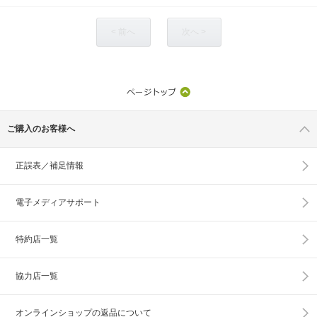
< 前へ
次へ >
ご購入のお客様へ
正誤表／補足情報
電子メディアサポート
特約店一覧
協力店一覧
オンラインショップの
返品について