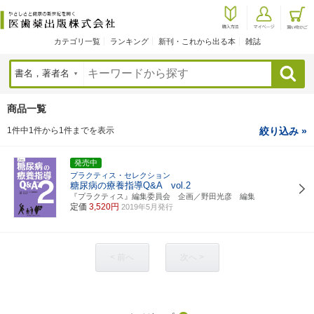
カテゴリ一覧
ランキング
新刊・これから出る本
雑誌
検索
商品一覧
1件中1件から1件までを表示
絞り込み »
発売中
プラクティス・セレクション
糖尿病の療養指導Q&A vol.2
『プラクティス』編集委員会 企画／野田光彦 編集
定価
3,520円
2019年5月発行
< 前へ
次へ >