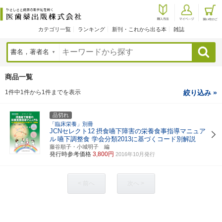
カテゴリ一覧
ランキング
新刊・これから出る本
雑誌
検索
商品一覧
1件中1件から1件までを表示
絞り込み »
品切れ
「臨床栄養」別冊
JCNセレクト12
摂食嚥下障害の栄養食事指導マニュア
ル
嚥下調整食 学会分類2013に基づくコード別解説
藤谷順子・小城明子 編
発行時参考価格
3,800円
2016年10月発行
< 前へ
次へ >