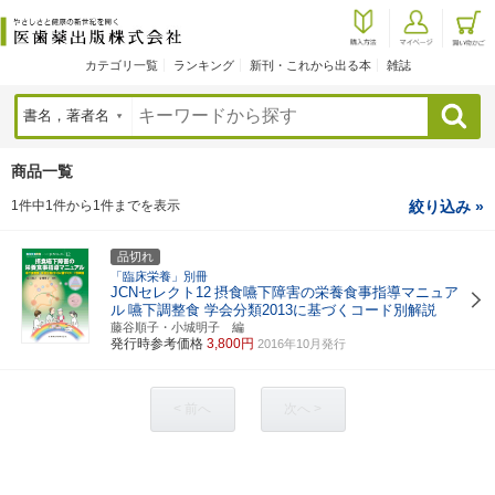
カテゴリ一覧
ランキング
新刊・これから出る本
雑誌
検索
商品一覧
1件中1件から1件までを表示
絞り込み »
品切れ
「臨床栄養」別冊
JCNセレクト12
摂食嚥下障害の栄養食事指導マニュア
ル
嚥下調整食 学会分類2013に基づくコード別解説
藤谷順子・小城明子 編
発行時参考価格
3,800円
2016年10月発行
< 前へ
次へ >