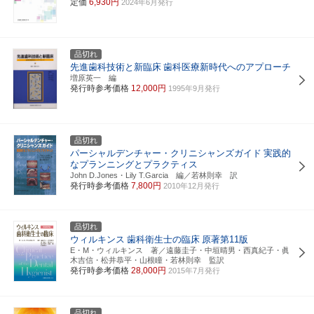
定価
6,930円
2024年6月発行
品切れ
先進歯科技術と新臨床
歯科医療新時代へのアプローチ
増原英一 編
発行時参考価格
12,000円
1995年9月発行
品切れ
パーシャルデンチャー・クリニシャンズガイド
実践的
なプランニングとプラクティス
John D.Jones・Lily T.Garcia 編／若林則幸 訳
発行時参考価格
7,800円
2010年12月発行
品切れ
ウィルキンス
歯科衛生士の臨床
原著第11版
E・M・ウィルキンス 著／遠藤圭子・中垣晴男・西真紀子・眞
木吉信・松井恭平・山根瞳・若林則幸 監訳
発行時参考価格
28,000円
2015年7月発行
品切れ