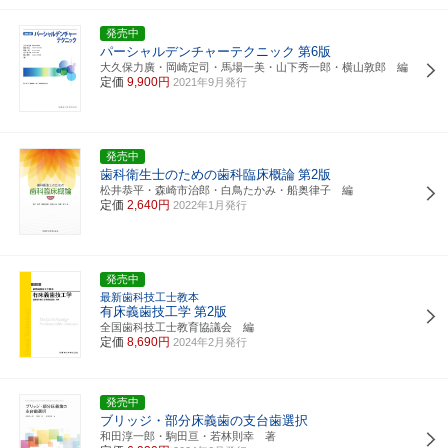
発売中
パーシャルデンチャーテクニック
第6版
大久保力廣・岡崎定司・馬場一美・山下秀一郎・横山敦郎 編
定価
9,900円
2021年9月発行
発売中
歯科衛生士のための歯科臨床概論
第2版
松井恭平・森崎市治郎・白鳥たかみ・船奥律子 編
定価
2,640円
2022年1月発行
発売中
最新歯科技工士教本
有床義歯技工学
第2版
全国歯科技工士教育協議会 編
定価
8,690円
2024年2月発行
発売中
ブリッジ・部分床義歯の支台歯選択
和田淳一郎・駒田亘・若林則幸 著