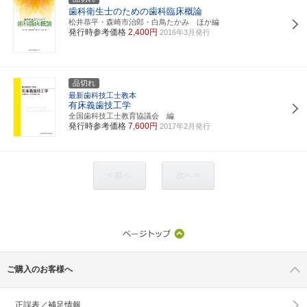
歯科衛生士のための歯科臨床概論
松井恭平・森崎市治郎・白鳥たかみ ほか編
発行時参考価格
2,400円
2016年3月発行
品切れ
最新歯科技工士教本
有床義歯技工学
全国歯科技工士教育協議会 編
発行時参考価格
7,600円
2017年2月発行
< 前へ
次へ >
ご購入のお客様へ
正誤表／補足情報