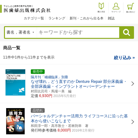
カテゴリ一覧
ランキング
新刊・これから出る本
雑誌
検索
商品一覧
11件中1件から11件までを表示
絞り込み »
発売中
隔月刊「補綴臨床」別冊
なぜ壊れ，どう直すのか
Denture Repair
部分床義歯・
全部床義歯・インプラントオーバーデンチャー
村田比呂司・馬場一美 編
定価
6,930円
2015年5月発行
品切れ
パーシャルデンチャー活用力
ライフコースに沿った基
本から使いこなしまで
和田淳一郎・高市敦士・若林則幸 著
発行時参考価格
8,000円
2016年2月発行