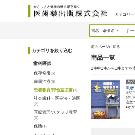
カテゴリ一
前のページに戻る
カテゴリを絞り込む
商品一覧
歯科医師
1件中1件から1件までを
保存修復
(6)
歯周治療
(6)
品切
患者
患者教育/待合室図書
(1)
渡辺
発行
社会歯科・医事法・法医
注文コー
(2)
●か
医療管理/スタッフ教育
(3)
保険
(1)