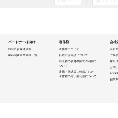
< 前のページ
1
次のページ >
パートナー様向け
著作権
会社
雑誌広告媒体資料
著作権について
会社
歯科関連産業会社一覧
転載許諾申請について
ご挨
出版物の教育機関での利用に
採用
ついて
お問
書籍・雑誌等に転載された
ABOU
著作物の電子的利用について
創業1