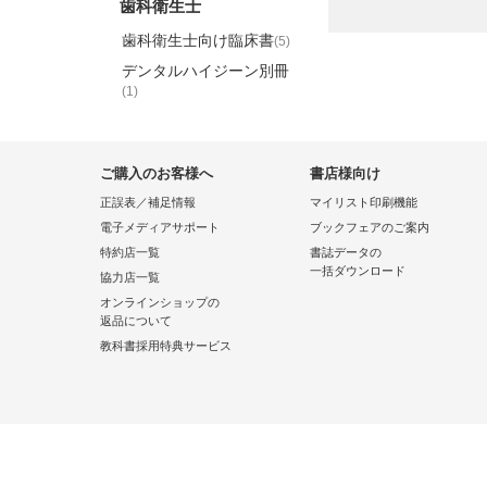
歯科衛生士
歯科衛生士向け臨床書
(5)
デンタルハイジーン別冊
(1)
ご購入のお客様へ
書店様向け
正誤表／補足情報
マイリスト印刷機能
電子メディアサポート
ブックフェアのご案内
特約店一覧
書誌データの
一括ダウンロード
協力店一覧
オンラインショップの
返品について
教科書採用特典サービス