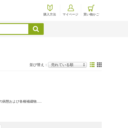
購入方法
マイページ
買い物かご
検索
並び替え：
および各種補綴物......