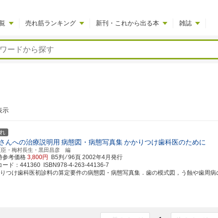
覧
売れ筋ランキング
新刊・これから出る本
雑誌
表示
れ
さんへの治療説明用
病態図・病態写真集
かかりつけ歯科医のために
正臣・梅村長生・黒田昌彦 編
時参考価格
3,800円
B5判 ⁄ 96頁
2002年4月発行
ド：441360 ISBN978-4-263-44136-7
かりつけ歯科医初診料の算定要件の病態図・病態写真集．歯の模式図，う蝕や歯周病の病態