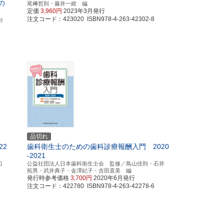
の
尾﨑哲則・藤井一維 編
定価
3,960円
2023年3月発行
注文コード：423020 ISBN978-4-263-42302-8
創
品切れ
22
歯科衛生士のための歯科診療報酬入門 2020
-2021
口
公益社団法人日本歯科衛生士会 監修／鳥山佳則・石井
拓男・武井典子・金澤紀子・吉田直美 編
発行時参考価格
3,700円
2020年6月発行
注文コード：422780 ISBN978-4-263-42278-6