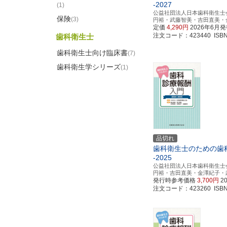
-2027
(1)
公益社団法人日本歯科衛生士
保険
(3)
円裕・武藤智美・吉田直美・
定価
4,290円
2026年6月
注文コード：423440 ISBN97
歯科衛生士
歯科衛生士向け臨床書
(7)
歯科衛生学シリーズ
(1)
品切れ
歯科衛生士のための歯科
-2025
公益社団法人日本歯科衛生士
円裕・吉田直美・金澤紀子・
発行時参考価格
3,700円
2
注文コード：423260 ISBN97