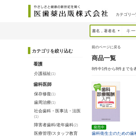
カテゴリ一
前のページに戻る
カテゴリを絞り込む
商品一覧
看護
8件中1件から8件までを
介護福祉
(1)
歯科医師
保存修復
(1)
歯周治療
(1)
社会歯科・医事法・法医
(1)
障害者歯科/老年歯科
(2)
発売中
医療管理/スタッフ教育
歯科衛生士のための歯科