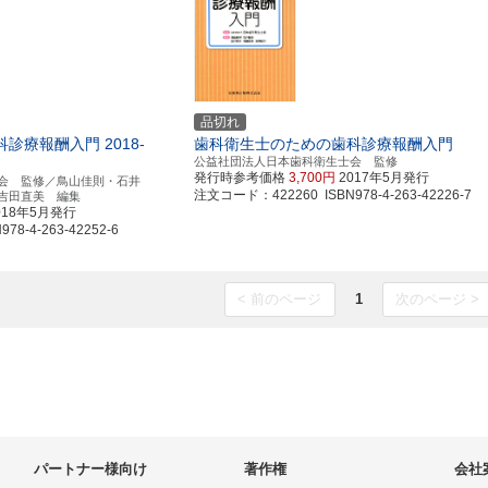
品切れ
療報酬入門 2018-
歯科衛生士のための歯科診療報酬入門
公益社団法人日本歯科衛生士会 監修
発行時参考価格
3,700円
2017年5月発行
会 監修／鳥山佳則・石井
注文コード：422260 ISBN978-4-263-42226-7
吉田直美 編集
018年5月発行
8-4-263-42252-6
< 前のページ
1
次のページ >
パートナー様向け
著作権
会社