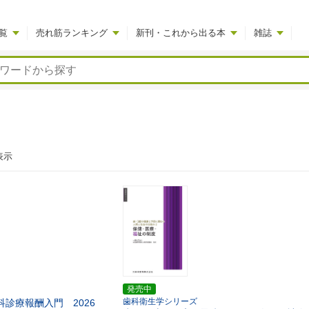
覧
売れ筋ランキング
新刊・これから出る本
雑誌
表示
発売中
歯科衛生学シリーズ
診療報酬入門 2026