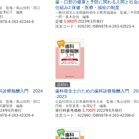
歯・口腔の健康と予防に関わる人間と社会
仕組み2
保健・医療・福祉の制度
会 監修／鳥山佳則・田口
金澤紀子 編集
一般社団法人全国歯科衛生士教育協議会 監修／平田
発行
一郎・眞木吉信 編集
定価
3,080円
2023年3月発行
8-4-263-42344-8
注文コード：426230 ISBN978-4-263-42623-4
品切れ
診療報酬入門 2024
歯科衛生士のための歯科診療報酬入門 20
-2023
会 監修／鳥山佳則・田口
公益社団法人日本歯科衛生士会 監修／鳥山佳則・田
武藤智美 編集
円裕・吉田直美・金澤紀子 編集
024年6月発行
発行時参考価格
3,700円
2022年6月発行
8-4-263-42326-4
注文コード：422960 ISBN978-4-263-42296-0