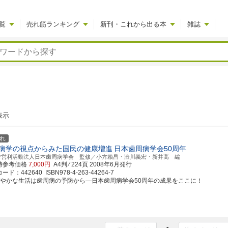
覧
売れ筋ランキング
新刊・これから出る本
雑誌
表示
れ
病学の視点からみた国民の健康増進
日本歯周病学会50周年
非営利活動法人日本歯周病学会 監修／小方賴昌・澁川義宏・新井高 編
時参考価格
7,000円
A4判 ⁄ 224頁
2008年6月発行
ド：442640 ISBN978-4-263-44264-7
こやかな生活は歯周病の予防から―日本歯周病学会50周年の成果をここに！