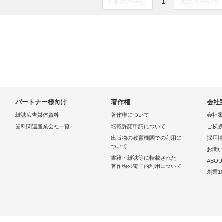
< 前のページ
1
次のページ >
パートナー様向け
著作権
会社
雑誌広告媒体資料
著作権について
会社
歯科関連産業会社一覧
転載許諾申請について
ご挨
出版物の教育機関での利用に
採用
ついて
お問
書籍・雑誌等に転載された
ABOU
著作物の電子的利用について
創業1