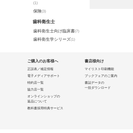
(1)
保険
(3)
歯科衛生士
歯科衛生士向け臨床書
(7)
歯科衛生学シリーズ
(1)
ご購入のお客様へ
書店様向け
正誤表／補足情報
マイリスト印刷機能
電子メディアサポート
ブックフェアのご案内
特約店一覧
書誌データの
一括ダウンロード
協力店一覧
オンラインショップの
返品について
教科書採用特典サービス