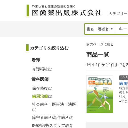
カテゴリ一
前のページに戻る
カテゴリを絞り込む
商品一覧
看護
1件中1件から1件までを
介護福祉
(1)
品切
歯科医師
歯周
保存修復
特定
(1)
発行
歯周治療
(1)
注文コー
●す
社会歯科・医事法・法医
(1)
障害者歯科/老年歯科
(2)
医療管理/スタッフ教育