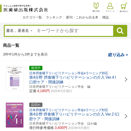
カテゴリ一覧
ランキング
新刊・これから出る本
雑誌
検索
商品一覧
3件中1件から3件までを表示
絞り込み »
発売中
日本摂食嚥下リハビリテーション学会eラーニング対応
第4分野 摂食嚥下リハビリテーションの介入
Ver.4
I
口腔ケア・間接訓練
日本摂食嚥下リハビリテーション学会 編
定価
4,180円
2025年5月発行
品切れ
日本摂食嚥下リハビリテーション学会eラーニング対応
第4分野
摂食嚥下リハビリテーションの介入
Ver.2
I口
腔ケア・間接訓練
日本摂食嚥下リハビリテーション学会 ほか編
発行時参考価格
3,400円
2015年9月発行