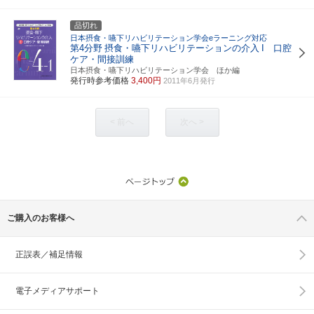
品切れ
日本摂食・嚥下リハビリテーション学会eラーニング対応
第4分野
摂食・嚥下リハビリテーションの介入
I 口腔
ケア・間接訓練
日本摂食・嚥下リハビリテーション学会 ほか編
発行時参考価格
3,400円
2011年6月発行
< 前へ
次へ >
ご購入のお客様へ
正誤表／補足情報
電子メディアサポート