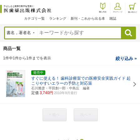
カテゴリ一覧
ランキング
新刊・これから出る本
雑誌
検索
商品一覧
1件中1件から1件までを表示
絞り込み »
発売中
すぐに使える！
歯科診療室での医療安全実践ガイド
起
こりやすいエラーの予防と対応策
石川雅彦・平田創一郎・中島丘 編著
定価
3,740円
2010年9月発行
< 前へ
次へ >